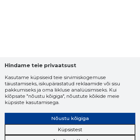
Hindame teie privaatsust
Kasutame küpsiseid teie sirvimiskogemuse
täiustamiseks, isikupärastatud reklaamide või sisu
pakkumiseks ja oma liikluse analüüsimiseks. Kui
klõpsate "nõustu kõigiga", nõustute kõikide meie
TOOMAS 
küpsiste kasutamisega.
Usaldusv
Nõustu kõigiga
Küpsistest