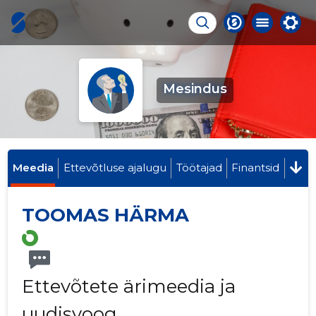
Mesindus
Meedia
Ettevõtluse ajalugu
Töötajad
Finantsid
TOOMAS HÄRMA
Ettevõtete ärimeedia ja
uudisvoog