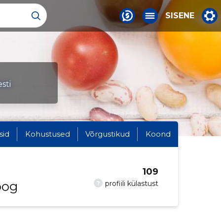
SISENE
sti
sid
Kohustused
Võrgustikud
Koond
109
oog
?
profiili külastust