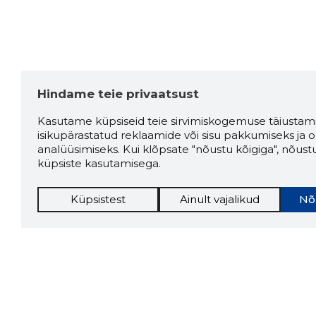
Hindame teie privaatsust
Kasutame küpsiseid teie sirvimiskogemuse täiustami
isikupärastatud reklaamide või sisu pakkumiseks ja o
analüüsimiseks. Kui klõpsate "nõustu kõigiga", nõust
küpsiste kasutamisega.
Küpsistest
Ainult vajalikud
Nõ