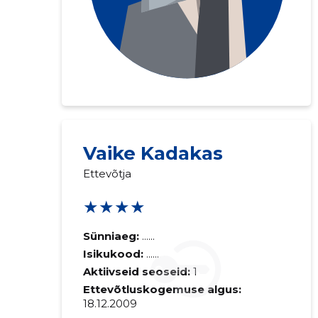
Vaike Kadakas
Ettevõtja
★★★★
Sünniaeg:
......
Isikukood:
......
Aktiivseid seoseid:
1
Ettevõtluskogemuse algus:
18.12.2009