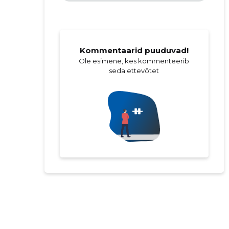
Kommentaarid puuduvad!
Ole esimene, kes kommenteerib
seda ettevõtet