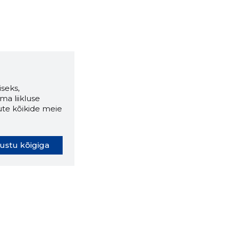
seks,
ma liikluse
ute kõikide meie
ustu kõigiga