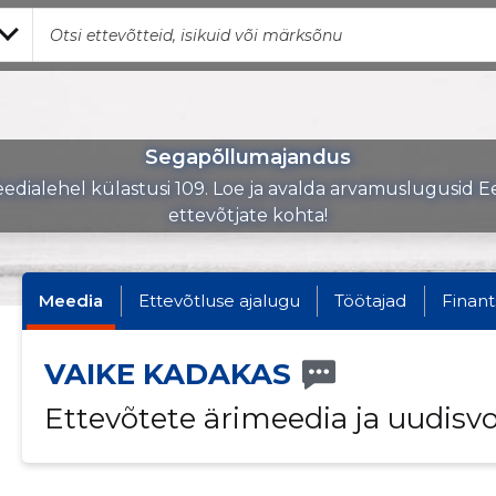
Segapõllumajandus
edialehel külastusi 109. Loe ja avalda arvamuslugusid Ee
ettevõtjate kohta!
Meedia
Ettevõtluse ajalugu
Töötajad
Finant
VAIKE KADAKAS
Ettevõtete ärimeedia ja uudisv