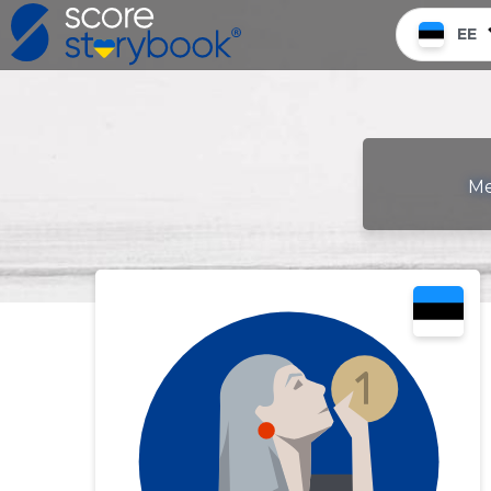
EE
Me