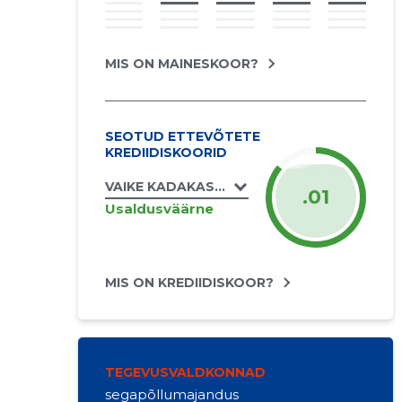
MIS ON MAINESKOOR?
SEOTUD ETTEVÕTETE
KREDIIDISKOORID
VAIKE KADAKAS FIE
.01
Usaldusväärne
MIS ON KREDIIDISKOOR?
TEGEVUSVALDKONNAD
segapõllumajandus