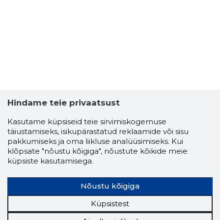
24
Hindame teie privaatsust
Kasutame küpsiseid teie sirvimiskogemuse
täiustamiseks, isikupärastatud reklaamide või sisu
pakkumiseks ja oma liikluse analüüsimiseks. Kui
klõpsate "nõustu kõigiga", nõustute kõikide meie
küpsiste kasutamisega.
PEETER S
Nõustu kõigiga
Usaldusv
Küpsistest