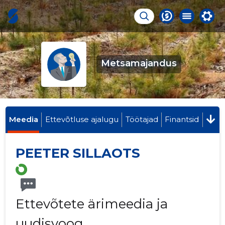
Metsamajandus
Meedia
Ettevõtluse ajalugu
Töötajad
Finantsid
PEETER SILLAOTS
Ettevõtete ärimeedia ja
uudisvoog