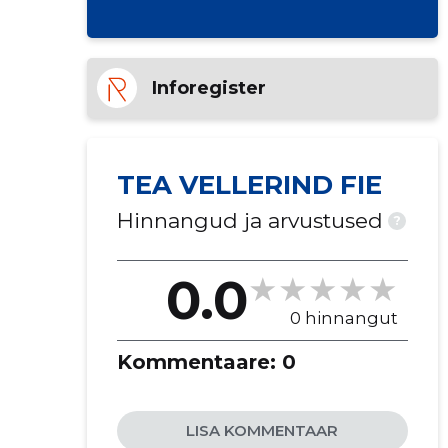
Inforegister
TEA VELLERIND FIE
Hinnangud ja arvustused
?
0.0
0 hinnangut
Kommentaare:
0
LISA KOMMENTAAR