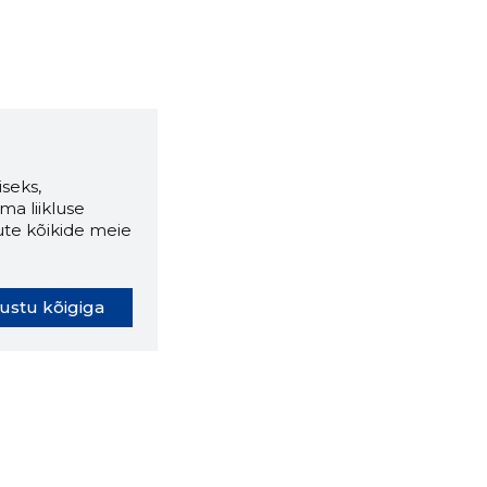
seks,
ma liikluse
ute kõikide meie
ustu kõigiga