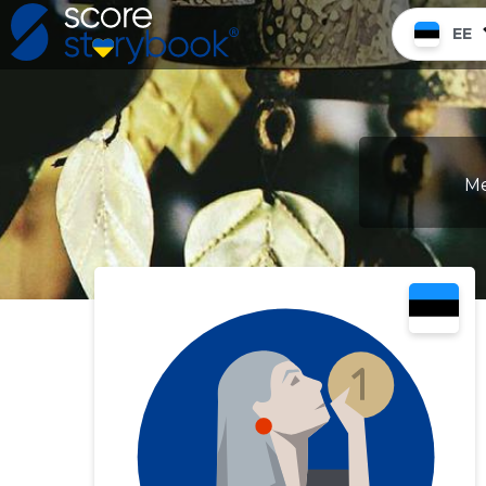
EE
Me