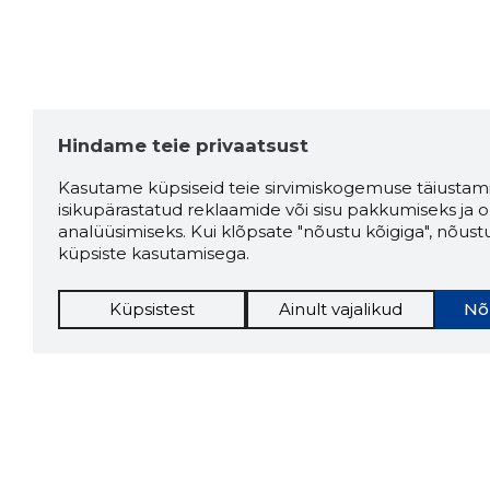
Hindame teie privaatsust
Kasutame küpsiseid teie sirvimiskogemuse täiustami
isikupärastatud reklaamide või sisu pakkumiseks ja o
analüüsimiseks. Kui klõpsate "nõustu kõigiga", nõust
küpsiste kasutamisega.
Küpsistest
Ainult vajalikud
Nõ