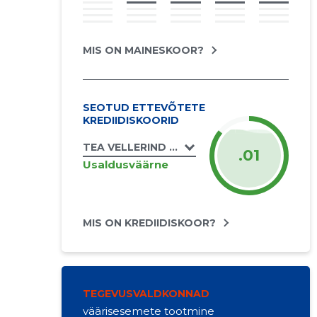
MIS ON MAINESKOOR?
SEOTUD ETTEVÕTETE
KREDIIDISKOORID
TEA VELLERIND FIE
.01
Usaldusväärne
MIS ON KREDIIDISKOOR?
TEGEVUSVALDKONNAD
väärisesemete tootmine