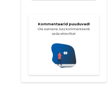
Kommentaarid puuduvad!
Ole esimene, kes kommenteerib
seda ettevõtet