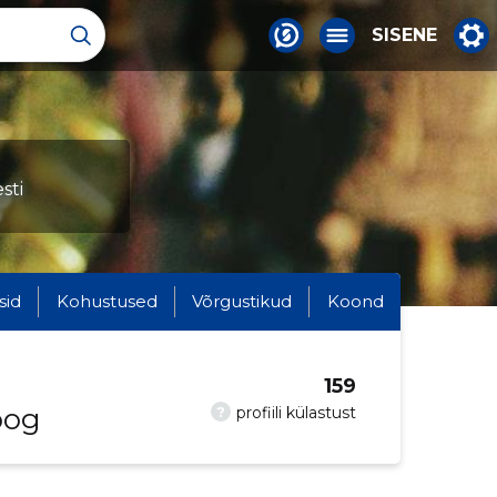
SISENE
sti
sid
Kohustused
Võrgustikud
Koond
159
oog
?
profiili külastust