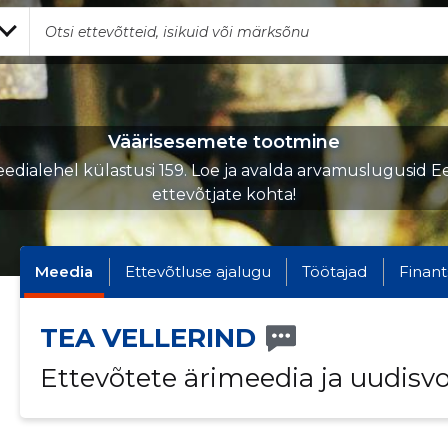
Väärisesemete tootmine
edialehel külastusi 159. Loe ja avalda arvamuslugusid Ee
ettevõtjate kohta!
Meedia
Ettevõtluse ajalugu
Töötajad
Finant
TEA VELLERIND
Ettevõtete ärimeedia ja uudisv