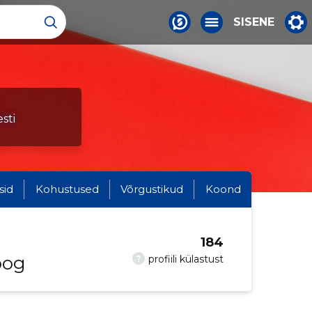
SISENE
sti
sid
Kohustused
Võrgustikud
Koond
184
oog
?
profiili külastust