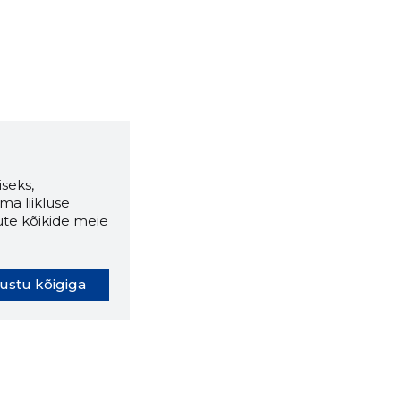
seks,
ma liikluse
ute kõikide meie
ustu kõigiga