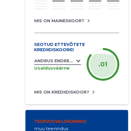
MIS ON MAINESKOOR?
SEOTUD ETTEVÕTETE
KREDIIDISKOORID
ANDRUS ENDREKSON FIE
.01
Usaldusväärne
MIS ON KREDIIDISKOOR?
TEGEVUSVALDKONNAD
muu teenindus