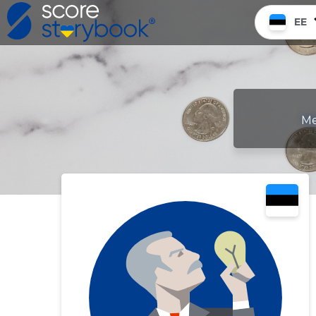
EE
Me