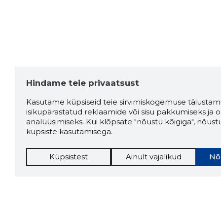
Hindame teie privaatsust
Kasutame küpsiseid teie sirvimiskogemuse täiustami
isikupärastatud reklaamide või sisu pakkumiseks ja o
analüüsimiseks. Kui klõpsate "nõustu kõigiga", nõust
küpsiste kasutamisega.
Küpsistest
Ainult vajalikud
Nõ