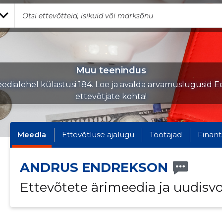
Muu teenindus
edialehel külastusi 184. Loe ja avalda arvamuslugusid Ee
ettevõtjate kohta!
Meedia
Ettevõtluse ajalugu
Töötajad
Finant
ANDRUS ENDREKSON
Ettevõtete ärimeedia ja uudisv