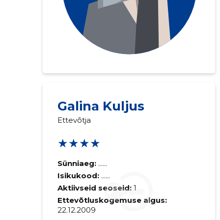
Galina Kuljus
Ettevõtja
★★★★
Sünniaeg:
......
Isikukood:
......
Aktiivseid seoseid:
1
Ettevõtluskogemuse algus:
22.12.2009