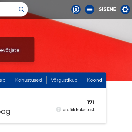
SISENE
tevõtjate
sid
Kohustused
Võrgustikud
Koond
171
oog
?
profiili külastust