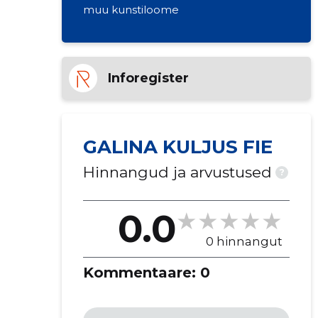
muu kunstiloome
Inforegister
GALINA KULJUS FIE
Hinnangud ja arvustused
?
0.0
0 hinnangut
Kommentaare:
0