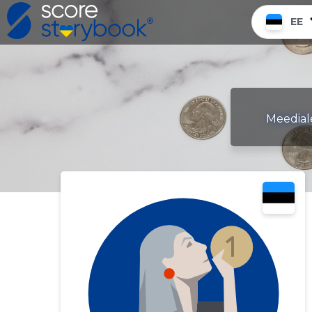
EE
Meediale