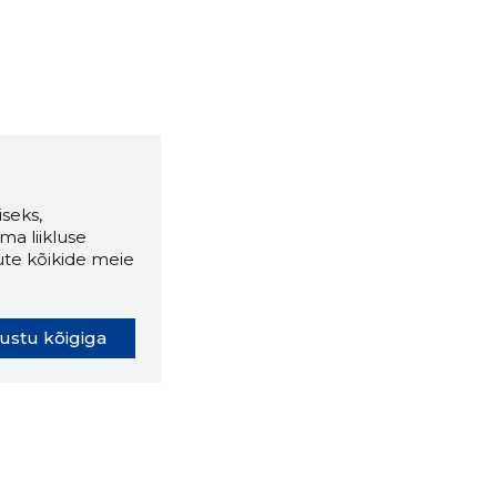
seks,
ma liikluse
ute kõikide meie
ustu kõigiga