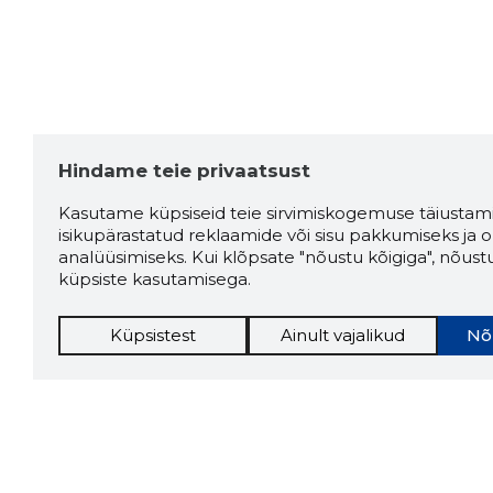
Hindame teie privaatsust
Kasutame küpsiseid teie sirvimiskogemuse täiustami
isikupärastatud reklaamide või sisu pakkumiseks ja o
analüüsimiseks. Kui klõpsate "nõustu kõigiga", nõust
küpsiste kasutamisega.
Küpsistest
Ainult vajalikud
Nõ