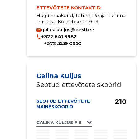
ETTEVÕTETE KONTAKTID
Harju maakond, Tallinn, Põhja-Tallinna
linnaosa, Kotzebue tn 9-13
galina.kuljus@eesti.ee
+372 641 3982
+372 5559 0950
Galina Kuljus
Seotud ettevõtete skoorid
210
SEOTUD ETTEVÕTETE
MAINESKOORID
GALINA KULJUS FIE