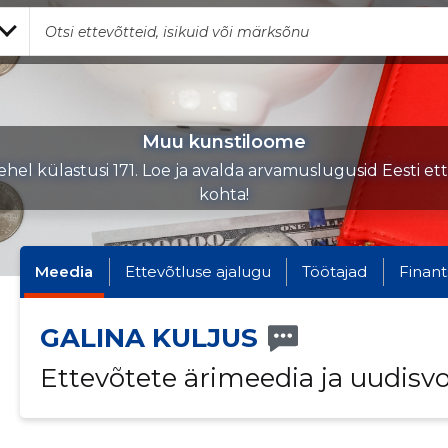
Muu kunstiloome
hel külastusi 171. Loe ja avalda arvamuslugusid Eesti et
kohta!
Meedia
Ettevõtluse ajalugu
Töötajad
Finant
GALINA KULJUS
Ettevõtete ärimeedia ja uudisv