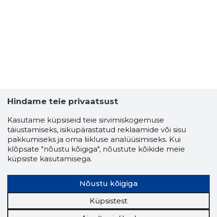
MAIA-KAL
Usaldusv
Hindame teie privaatsust
Kasutame küpsiseid teie sirvimiskogemuse
täiustamiseks, isikupärastatud reklaamide või sisu
pakkumiseks ja oma liikluse analüüsimiseks. Kui
klõpsate "nõustu kõigiga", nõustute kõikide meie
küpsiste kasutamisega.
Nõustu kõigiga
Küpsistest