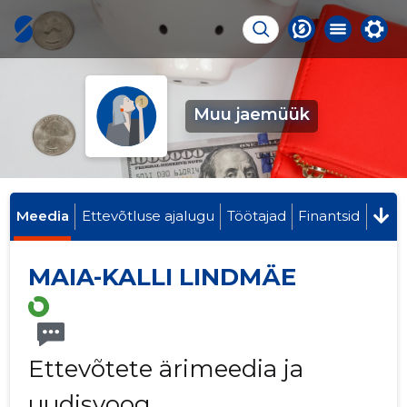
Muu jaemüük
Meedia
Ettevõtluse ajalugu
Töötajad
Finantsid
MAIA-KALLI LINDMÄE
Ettevõtete ärimeedia ja
uudisvoog