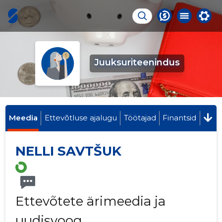
Juuksuriteenindus
Meedia
Ettevõtluse ajalugu
Töötajad
Finantsid
NELLI SAVTŠUK
Ettevõtete ärimeedia ja
uudisvoog