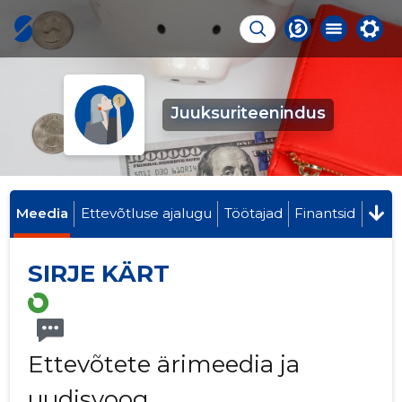
Juuksuriteenindus
Meedia
Ettevõtluse ajalugu
Töötajad
Finantsid
SIRJE KÄRT
Ettevõtete ärimeedia ja
uudisvoog