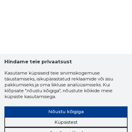
Hindame teie privaatsust
Kasutame küpsiseid teie sirvimiskogemuse
täiustamiseks, isikupärastatud reklaamide või sisu
SIRJE KÄR
pakkumiseks ja oma liikluse analüüsimiseks. Kui
Usaldusv
klõpsate "nõustu kõigiga", nõustute kõikide meie
küpsiste kasutamisega.
Nõustu kõigiga
Küpsistest