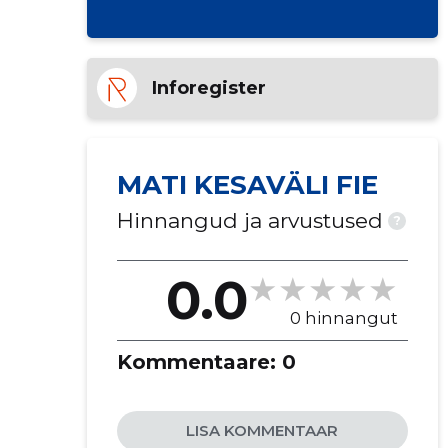
Inforegister
MATI KESAVÄLI FIE
Hinnangud ja arvustused
?
0.0
0 hinnangut
Kommentaare:
0
LISA KOMMENTAAR