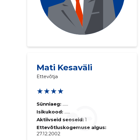
Mati Kesaväli
Ettevõtja
★★★★
Sünniaeg:
......
Isikukood:
......
Aktiivseid seoseid:
1
Ettevõtluskogemuse algus:
27.12.2002