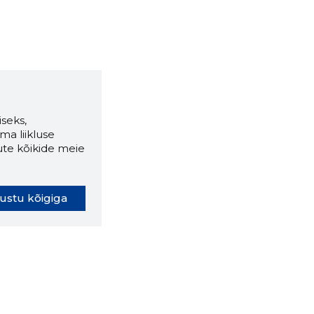
seks,
ma liikluse
ute kõikide meie
ustu kõigiga