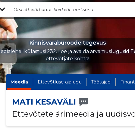
Kinnisvarabüroode tegevus
edialehel külastusi 232. Loe ja avalda arvamuslugusid Ee
ettevõtjate kohta!
Meedia
Ettevõtluse ajalugu
Töötajad
Finant
MATI KESAVÄLI
Ettevõtete ärimeedia ja uudisv