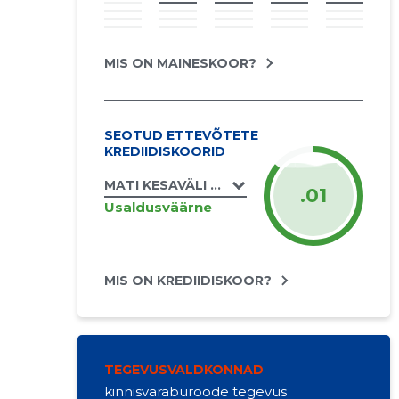
MIS ON MAINESKOOR?
SEOTUD ETTEVÕTETE
KREDIIDISKOORID
MATI KESAVÄLI FIE
.01
Usaldusväärne
MIS ON KREDIIDISKOOR?
TEGEVUSVALDKONNAD
kinnisvarabüroode tegevus