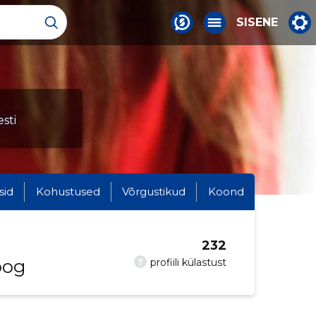
SISENE
sti
sid
Kohustused
Võrgustikud
Koond
232
oog
?
profiili külastust