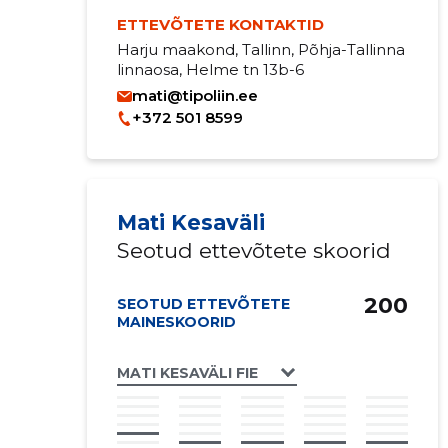
ETTEVÕTETE KONTAKTID
Harju maakond, Tallinn, Põhja-Tallinna
linnaosa, Helme tn 13b-6
mati@tipoliin.ee
+372 501 8599
Mati Kesaväli
Seotud ettevõtete skoorid
200
SEOTUD ETTEVÕTETE
MAINESKOORID
MATI KESAVÄLI FIE