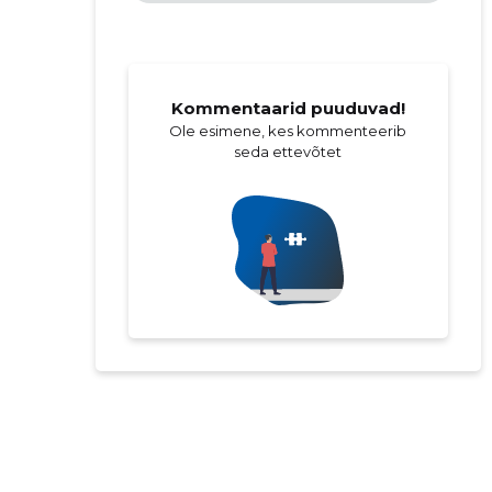
Kommentaarid puuduvad!
Ole esimene, kes kommenteerib
seda ettevõtet