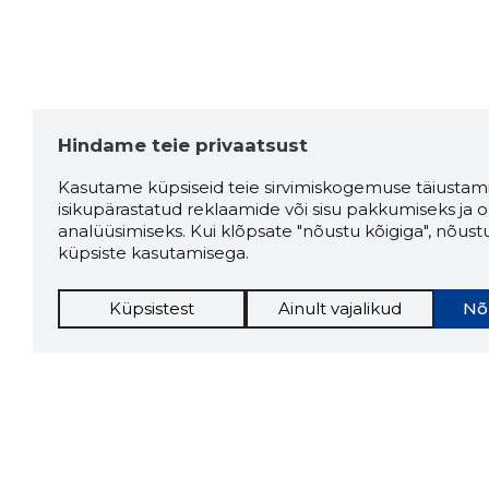
Hindame teie privaatsust
Kasutame küpsiseid teie sirvimiskogemuse täiustami
isikupärastatud reklaamide või sisu pakkumiseks ja o
analüüsimiseks. Kui klõpsate "nõustu kõigiga", nõust
küpsiste kasutamisega.
Küpsistest
Ainult vajalikud
Nõ