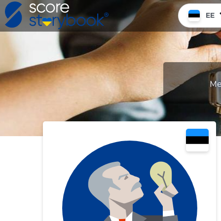
EE
Me