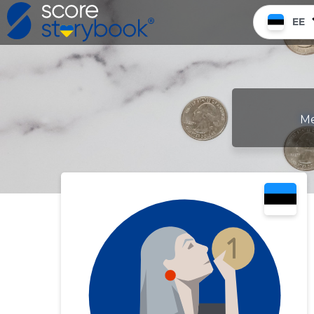
EE
Me