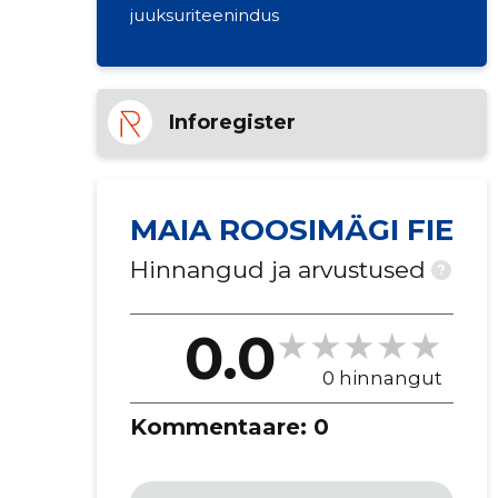
juuksuriteenindus
Inforegister
MAIA ROOSIMÄGI FIE
Hinnangud ja arvustused
?
0.0
0 hinnangut
Kommentaare:
0