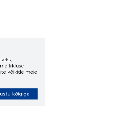
seks,
ma liikluse
ute kõikide meie
ustu kõigiga