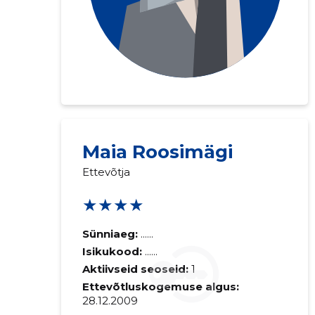
Maia Roosimägi
Ettevõtja
★★★★
Sünniaeg:
......
Isikukood:
......
Aktiivseid seoseid:
1
Ettevõtluskogemuse algus:
28.12.2009