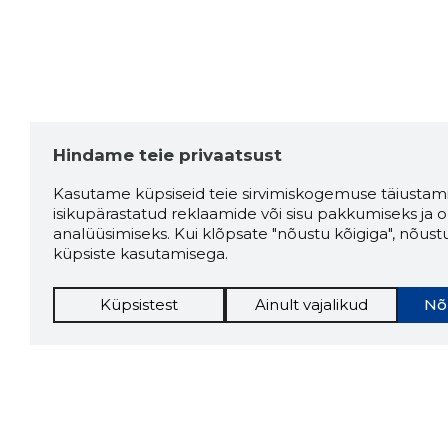
Hindame teie privaatsust
Kasutame küpsiseid teie sirvimiskogemuse täiustami
isikupärastatud reklaamide või sisu pakkumiseks ja o
analüüsimiseks. Kui klõpsate "nõustu kõigiga", nõust
küpsiste kasutamisega.
Küpsistest
Ainult vajalikud
Nõ