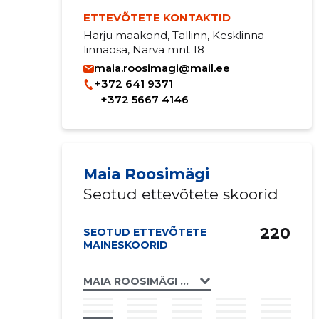
ETTEVÕTETE KONTAKTID
Harju maakond, Tallinn, Kesklinna
linnaosa, Narva mnt 18
maia.roosimagi@mail.ee
+372 641 9371
+372 5667 4146
Maia Roosimägi
Seotud ettevõtete skoorid
220
SEOTUD ETTEVÕTETE
MAINESKOORID
MAIA ROOSIMÄGI FIE