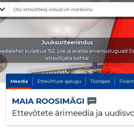
Juuksuriteenindus
edialehel külastusi 152. Loe ja avalda arvamuslugusid Ee
ettevõtjate kohta!
Meedia
Ettevõtluse ajalugu
Töötajad
Finant
MAIA ROOSIMÄGI
Ettevõtete ärimeedia ja uudisv