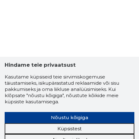
TALLINN,
Usaldusv
Hindame teie privaatsust
Kasutame küpsiseid teie sirvimiskogemuse
täiustamiseks, isikupärastatud reklaamide või sisu
pakkumiseks ja oma liikluse analüüsimiseks. Kui
klõpsate "nõustu kõigiga", nõustute kõikide meie
küpsiste kasutamisega.
Nõustu kõigiga
Küpsistest