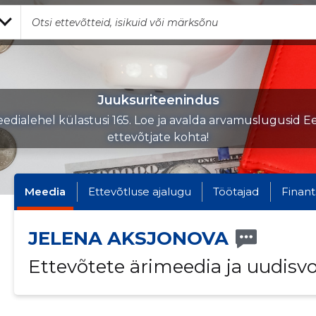
Juuksuriteenindus
edialehel külastusi 165. Loe ja avalda arvamuslugusid Ee
ettevõtjate kohta!
Meedia
Ettevõtluse ajalugu
Töötajad
Finant
JELENA AKSJONOVA
Ettevõtete ärimeedia ja uudisv