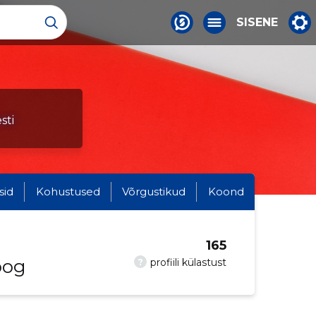
SISENE
sti
sid
Kohustused
Võrgustikud
Koond
165
oog
?
profiili külastust