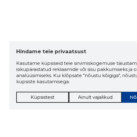
Hindame teie privaatsust
Kasutame küpsiseid teie sirvimiskogemuse täiustami
isikupärastatud reklaamide või sisu pakkumiseks ja o
analüüsimiseks. Kui klõpsate "nõustu kõigiga", nõust
küpsiste kasutamisega.
Küpsistest
Ainult vajalikud
Nõ