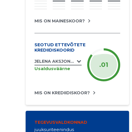
MIS ON MAINESKOOR?
SEOTUD ETTEVÕTETE
KREDIIDISKOORID
JELENA AKSJONOVA FIE
.01
Usaldusväärne
MIS ON KREDIIDISKOOR?
TEGEVUSVALDKONNAD
juuksuriteenindus