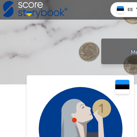
EE
Me