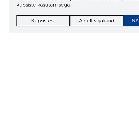
küpsiste kasutamisega.
Küpsistest
Ainult vajalikud
Nõ
Storybo
firma v