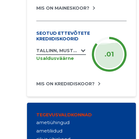
MIS ON MAINESKOOR?
SEOTUD ETTEVÕTETE
KREDIIDISKOORID
TALLINN, MUSTAMÄE TEE 177 KORTERIÜHI
.01
Usaldusväärne
MIS ON KREDIIDISKOOR?
TEGEVUSVALDKONNAD
ametiühingud
ametiliidud