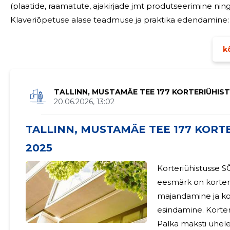
(plaatide, raamatute, ajakirjade jmt produtseerimine ning levitamine). EKÜ tegevu
Klaveriõpetuse alase teadmuse ja praktika edendamine: loengud, klaveri
Eestis tegutsevate klaveriõpetajate kaasamine läbi elektroonili
www.epta.ee ja
kõ
TALLINN, MUSTAMÄE TEE 177 KORTERIÜHIS
20.06.2026, 13:02
TALLINN, MUSTAMÄE TEE 177 KORTE
2025
Korteriühistusse S
STU
eesmärk on korteri
majandamine ja kor
esindamine. Korter
Palka maksti ühele