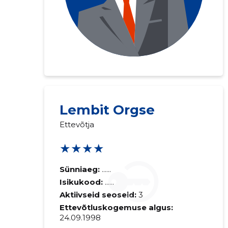
Lembit Orgse
Saaja e-mail
Ettevõtja
★★★★
Sinu kommen
Sünniaeg:
......
Isikukood:
......
Aktiivseid seoseid:
3
Ettevõtluskogemuse algus:
24.09.1998