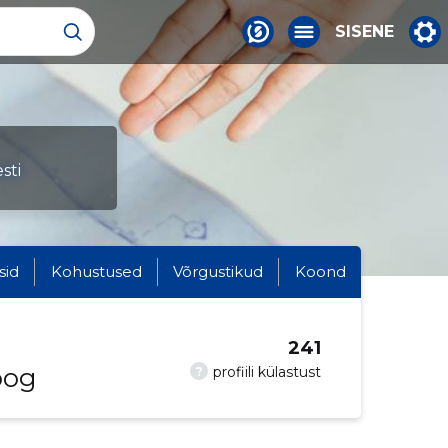
SISENE
sti
sid
Kohustused
Võrgustikud
Koond
241
oog
?
profiili külastust