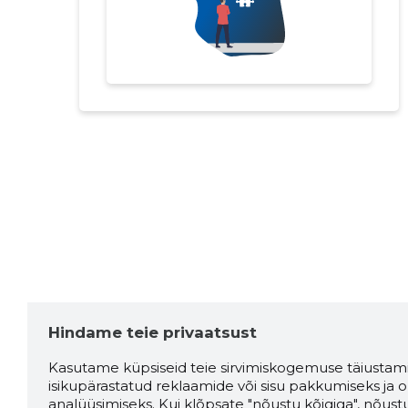
Hindame teie privaatsust
Kasutame küpsiseid teie sirvimiskogemuse täiustami
isikupärastatud reklaamide või sisu pakkumiseks ja o
analüüsimiseks. Kui klõpsate "nõustu kõigiga", nõust