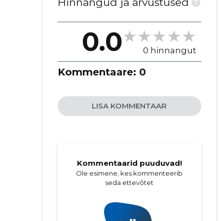
ÜHING MTÜ
Hinnangud ja arvustused
?
0.0
0 hinnangut
Kommentaare:
0
LISA KOMMENTAAR
Kommentaarid puuduvad!
Ole esimene, kes kommenteerib
seda ettevõtet