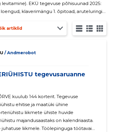
se põhisuunad 2025:
mängu 1. õpitoad, aruteluringid;
se meedia: EKÜ 2. kodulehest
ik artiklid
TU
/ Andmerobot
RIÜHISTU tegevusaruanne
ÕRVE kuulub 144 korterit. Tegevuse
ühistu ehitise ja maatüki ühine
teriühistu liikmete ühiste huvide
iühistu majandusaastaks on kalendriaasta.
 juhatuse liikmele. Töölepinguga töötavaid