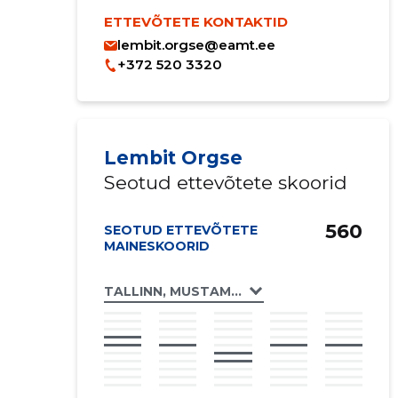
ETTEVÕTETE KONTAKTID
lembit.orgse@eamt.ee
+372 520 3320
Lembit Orgse
Seotud ettevõtete skoorid
560
SEOTUD ETTEVÕTETE
MAINESKOORID
TALLINN, MUSTAMÄE TEE 177 KORTERIÜHI