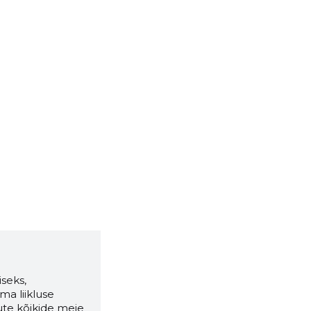
seks,
ma liikluse
ute kõikide meie