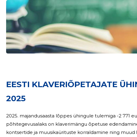
Sinu nimi
EESTI KLAVERIÕPETAJATE ÜHI
taar
2025
2025. majandusaasta lõppes ühingule tulemiga -2 771 eurot. Eesti Klaveriõpetajate 
põhitegevusalaks on klaverimängu õpetuse edendamine ja
kontsertide ja muusikaürituste korraldamine ning muu