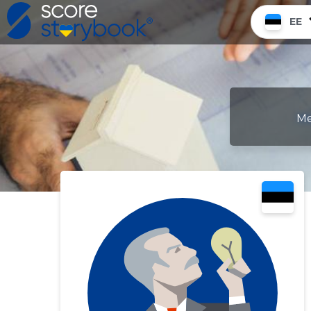
EE
Me