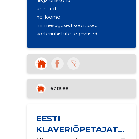
riik ja ühiskond
ühingud
heliloome
mitmesugused koolitused
korteriühistute tegevused
epta.ee
EESTI
KLAVERIÕPETAJATE