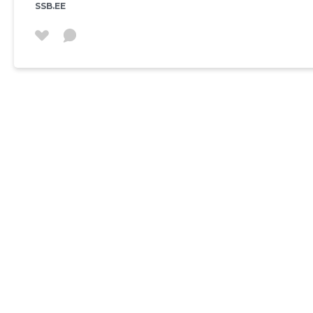
SSB.EE
isikuid on kaks - kor
tellitud firmadelt. 2025. majandusaastal jätkati maja remondi-
ja väiksemaid reno
STU