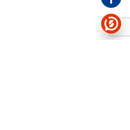
Näed helistaja tausta!
Storybooki Äpp toob
Sinuni
OTSEKONTAKTID
400 000 Eesti