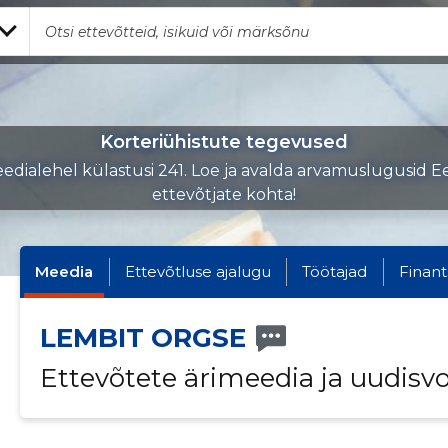
Korteriühistute tegevused
edialehel külastusi 241. Loe ja avalda arvamuslugusid Ee
ettevõtjate kohta!
Meedia
Ettevõtluse ajalugu
Töötajad
Finant
LEMBIT ORGSE
Ettevõtete ärimeedia ja uudisv