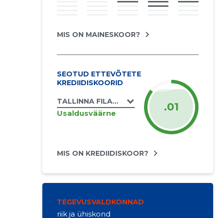
MIS ON MAINESKOOR?
SEOTUD ETTEVÕTETE
KREDIIDISKOORID
TALLINNA FILATELISTIDE SELTS MTÜ
.01
Usaldusväärne
MIS ON KREDIIDISKOOR?
TEGEVUSVALDKONNAD
riik ja ühiskond