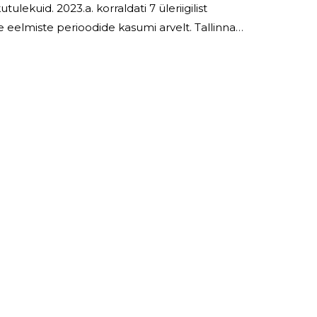
ti 7 üleriigilist
uhatuse töö