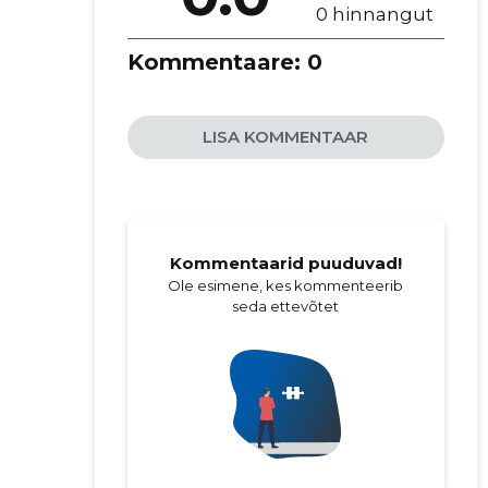
0 hinnangut
Kommentaare:
0
LISA KOMMENTAAR
Kommentaarid puuduvad!
Ole esimene, kes kommenteerib
seda ettevõtet