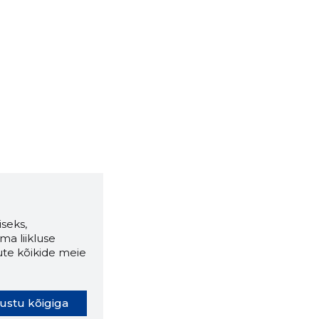
seks,
ma liikluse
ute kõikide meie
ustu kõigiga