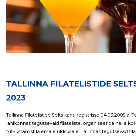
TALLINNA FILATELISTIDE SELT
2023
Tallinna Filatelistide Selts kanti registrisse 04.03.2005.a. Tegevuseks on koondada Tallinnas ja selle
lähikonnas tegutsevaid filateliste, organiseerida neile kok
tutvustamist laiemale üldsusele. Tallinnas tegutsevad fil