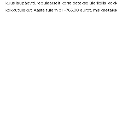
kuus laupäeviti, regulaarselt korraldatakse üleriigilisi kokkutulekuid. 2023.a. korralda
kokkutulekut. Aasta tulem oli -765,00 eurot, mis kaetakse eelmiste perioodide kasumi arvelt. Tallinna
Filatelistide Seltsi tööd korraldab 7-liikmeline juhatus. J