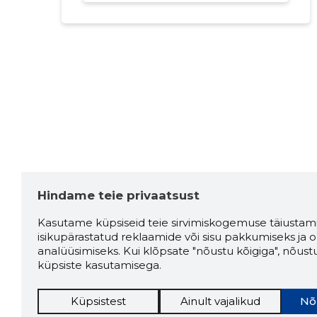
Hindame teie privaatsust
Kasutame küpsiseid teie sirvimiskogemuse täiustami
isikupärastatud reklaamide või sisu pakkumiseks ja o
analüüsimiseks. Kui klõpsate "nõustu kõigiga", nõust
küpsiste kasutamisega.
Küpsistest
Ainult vajalikud
Nõ