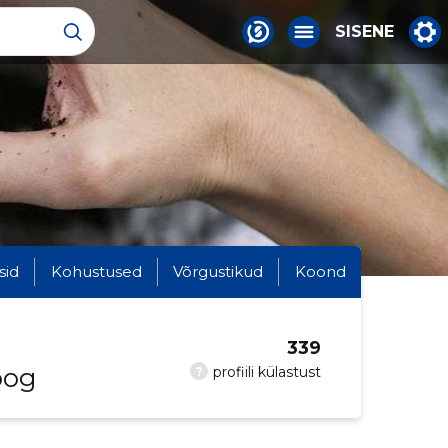
SISENE
sid
Kohustused
Võrgustikud
Koond
339
oog
?
profiili külastust