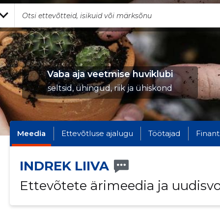
Vaba aja veetmise huviklubi
seltsid, ühingud, riik ja ühiskond
Meedia
Ettevõtluse ajalugu
Töötajad
Finant
INDREK LIIVA
Ettevõtete ärimeedia ja uudisv