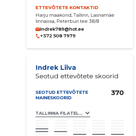
ETTEVÕTETE KONTAKTID
Harju maakond, Tallinn, Lasnamäe
linnaosa, Peterburi tee 38/8
indrek789@hot.ee
+372 508 7979
Indrek Liiva
Seotud ettevõtete skoorid
370
SEOTUD ETTEVÕTETE
MAINESKOORID
TALLINNA FILATELISTIDE SELTS MTÜ