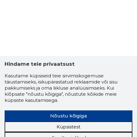
INGA URM
Usaldusv
Hindame teie privaatsust
Kasutame küpsiseid teie sirvimiskogemuse
täiustamiseks, isikupärastatud reklaamide või sisu
pakkumiseks ja oma liikluse analüüsimiseks. Kui
klõpsate "nõustu kõigiga", nõustute kõikide meie
küpsiste kasutamisega.
Nõustu kõigiga
Küpsistest