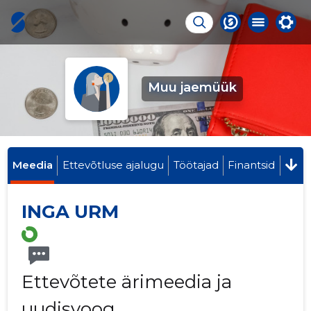
Muu jaemüük
Meedia
Ettevõtluse ajalugu
Töötajad
Finantsid
INGA URM
Ettevõtete ärimeedia ja
uudisvoog