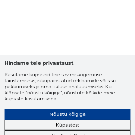
Hindame teie privaatsust
Kasutame küpsiseid teie sirvimiskogemuse
täiustamiseks, isikupärastatud reklaamide või sisu
LEA AAVIK
pakkumiseks ja oma liikluse analüüsimiseks. Kui
Usaldusv
klõpsate "nõustu kõigiga", nõustute kõikide meie
küpsiste kasutamisega.
Nõustu kõigiga
Küpsistest