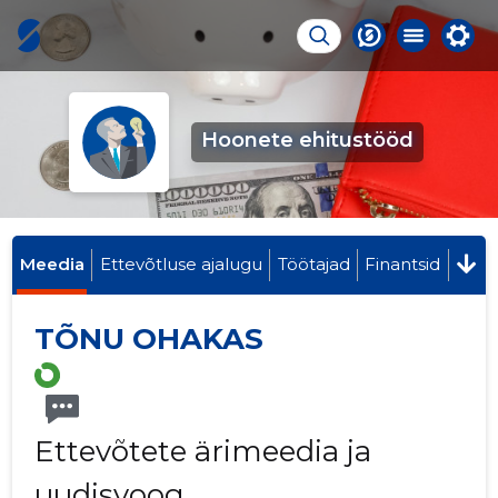
Hoonete ehitustööd
Meedia
Ettevõtluse ajalugu
Töötajad
Finantsid
TÕNU OHAKAS
Ettevõtete ärimeedia ja
uudisvoog