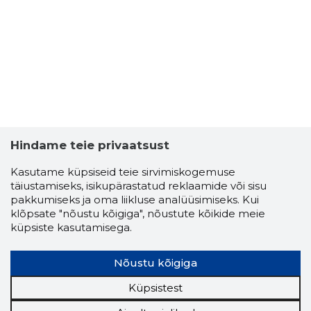
2
Hindame teie privaatsust
Kasutame küpsiseid teie sirvimiskogemuse
täiustamiseks, isikupärastatud reklaamide või sisu
pakkumiseks ja oma liikluse analüüsimiseks. Kui
klõpsate "nõustu kõigiga", nõustute kõikide meie
küpsiste kasutamisega.
Nõustu kõigiga
TÕNU OH
Küpsistest
Usaldusv