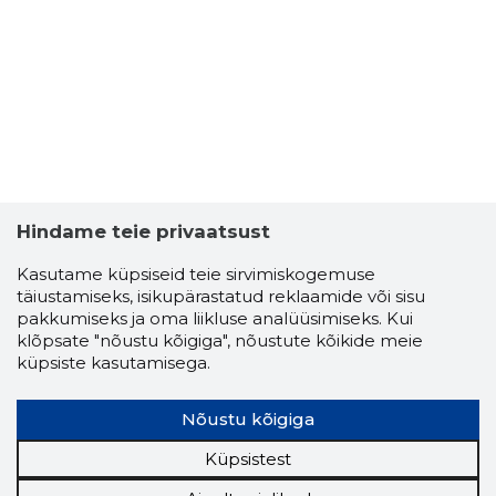
2
Hindame teie privaatsust
Kasutame küpsiseid teie sirvimiskogemuse
täiustamiseks, isikupärastatud reklaamide või sisu
pakkumiseks ja oma liikluse analüüsimiseks. Kui
klõpsate "nõustu kõigiga", nõustute kõikide meie
küpsiste kasutamisega.
RAIMOND 
Nõustu kõigiga
Usaldusv
Küpsistest