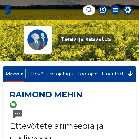
Teravilja kasvatus
Meedia
Ettevõtluse ajalugu
Töötajad
Finantsid
RAIMOND MEHIN
Ettevõtete ärimeedia ja
uudisvoog