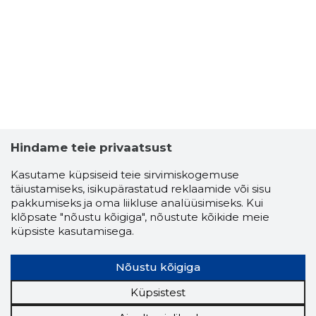
Hindame teie privaatsust
Kasutame küpsiseid teie sirvimiskogemuse
täiustamiseks, isikupärastatud reklaamide või sisu
pakkumiseks ja oma liikluse analüüsimiseks. Kui
klõpsate "nõustu kõigiga", nõustute kõikide meie
küpsiste kasutamisega.
MEELIS V
Usaldusv
Nõustu kõigiga
Küpsistest