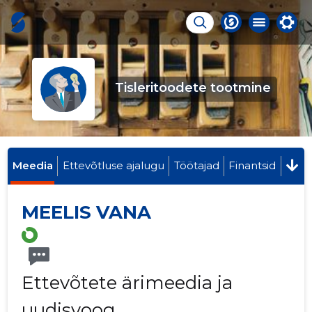
Tisleritoodete tootmine
Meedia
Ettevõtluse ajalugu
Töötajad
Finantsid
MEELIS VANA
Ettevõtete ärimeedia ja
uudisvoog