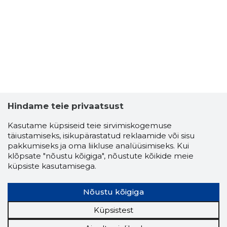
MATI KAM
Usaldusv
Hindame teie privaatsust
Kasutame küpsiseid teie sirvimiskogemuse
täiustamiseks, isikupärastatud reklaamide või sisu
pakkumiseks ja oma liikluse analüüsimiseks. Kui
klõpsate "nõustu kõigiga", nõustute kõikide meie
küpsiste kasutamisega.
Nõustu kõigiga
Küpsistest