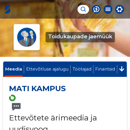
Toidukaupade jaemüük
Meedia
Ettevõtluse ajalugu
Töötajad
Finantsid
MATI KAMPUS
Ettevõtete ärimeedia ja
uudisvoog