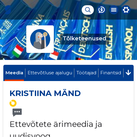
Tõlketeenused
Meedia
Ettevõtluse ajalugu
Töötajad
Finantsid
KRISTIINA MÄND
Ettevõtete ärimeedia ja
uudisvoog