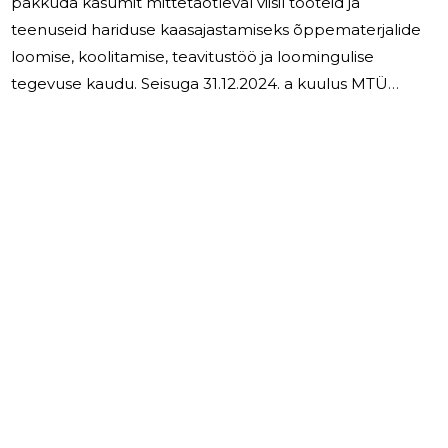
pakkuda kasumit mittetaotleval viisil tooteid ja
teenuseid hariduse kaasajastamiseks õppematerjalide
loomise, koolitamise, teavitustöö ja loomingulise
tegevuse kaudu. Seisuga 31.12.2024. a kuulus MTÜ
Maailmapilt koosseisu 2 liiget. MTÜ Maailmapilt tööd
korraldab 2-liikmeline juhatus. Aastal 2024
majandustegevust ei toimunud. Töölepinguga töötavaid
isikuid 2024. aastal ei olnud. Juhatuse liikmetele ei
makstud töötasu ega edastatud muid hüvesid.