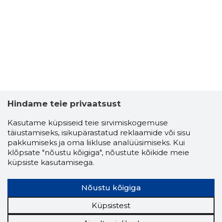
KRISTIIN
Riskantn
Hindame teie privaatsust
Kasutame küpsiseid teie sirvimiskogemuse
täiustamiseks, isikupärastatud reklaamide või sisu
pakkumiseks ja oma liikluse analüüsimiseks. Kui
klõpsate "nõustu kõigiga", nõustute kõikide meie
küpsiste kasutamisega.
Nõustu kõigiga
Küpsistest