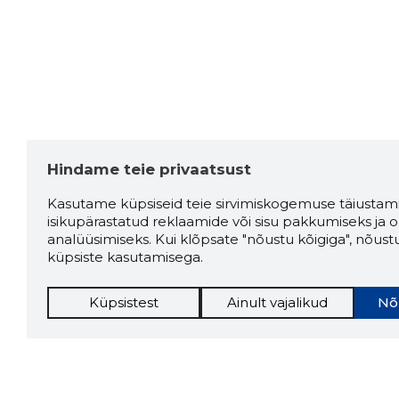
Hindame teie privaatsust
Kasutame küpsiseid teie sirvimiskogemuse täiustami
isikupärastatud reklaamide või sisu pakkumiseks ja o
analüüsimiseks. Kui klõpsate "nõustu kõigiga", nõust
küpsiste kasutamisega.
Küpsistest
Ainult vajalikud
Nõ