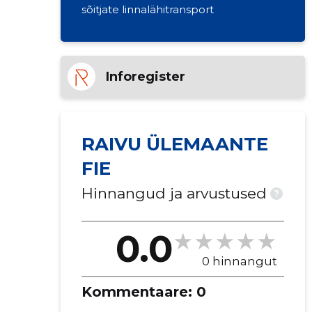
sõitjate linnalähitransport
Inforegister
RAIVU ÜLEMAANTE
FIE
Hinnangud ja arvustused
?
0.0
0 hinnangut
Kommentaare:
0