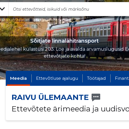
Sõitjate linnalähitransport
edialehel külastusi 203. Loe ja avalda arvamuslugusid Ee
ettevõtjate kohta!
Meedia
Ettevõtluse ajalugu
Töötajad
Finant
RAIVU ÜLEMAANTE
Ettevõtete ärimeedia ja uudisv