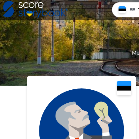
EE
Me