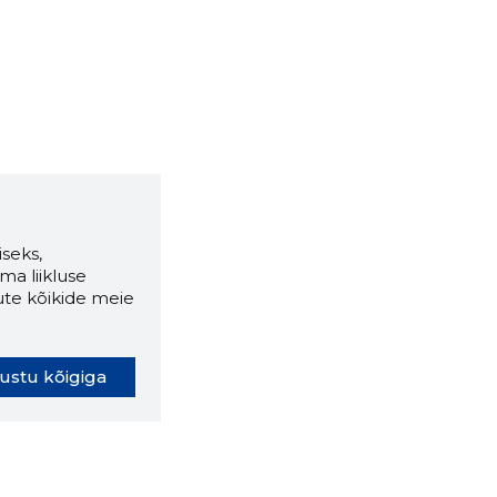
seks,
ma liikluse
ute kõikide meie
ustu kõigiga