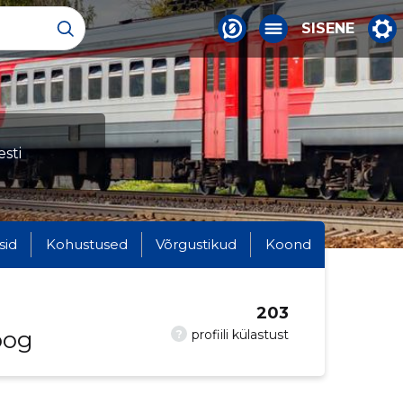
SISENE
sti
sid
Kohustused
Võrgustikud
Koond
203
oog
?
profiili külastust