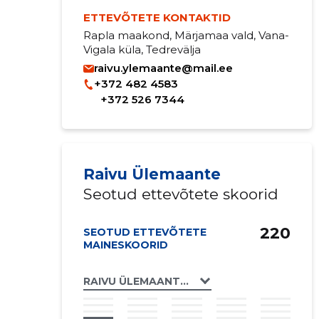
ETTEVÕTETE KONTAKTID
Rapla maakond, Märjamaa vald, Vana-
Vigala küla, Tedrevälja
raivu.ylemaante@mail.ee
+372 482 4583
+372 526 7344
Raivu Ülemaante
Seotud ettevõtete skoorid
220
SEOTUD ETTEVÕTETE
MAINESKOORID
RAIVU ÜLEMAANTE FIE