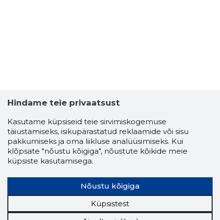
2
Hindame teie privaatsust
Kasutame küpsiseid teie sirvimiskogemuse
täiustamiseks, isikupärastatud reklaamide või sisu
pakkumiseks ja oma liikluse analüüsimiseks. Kui
klõpsate "nõustu kõigiga", nõustute kõikide meie
küpsiste kasutamisega.
AIN VAMM
Usaldusv
Nõustu kõigiga
Küpsistest