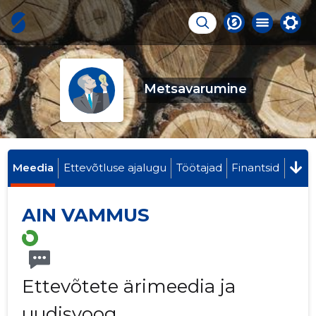
Metsavarumine
Meedia
Ettevõtluse ajalugu
Töötajad
Finantsid
AIN VAMMUS
Ettevõtete ärimeedia ja
uudisvoog