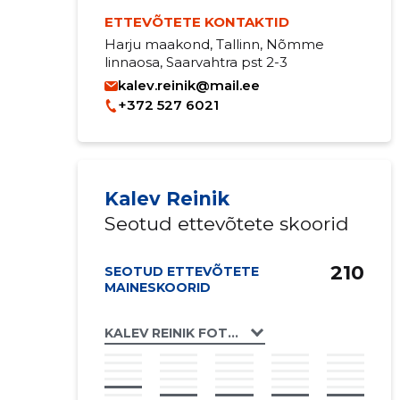
ETTEVÕTETE KONTAKTID
Harju maakond, Tallinn, Nõmme
linnaosa, Saarvahtra pst 2-3
kalev.reinik@mail.ee
+372 527 6021
Kalev Reinik
Seotud ettevõtete skoorid
210
SEOTUD ETTEVÕTETE
MAINESKOORID
KALEV REINIK FOTOKRAHV FIE