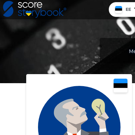
EE
Me