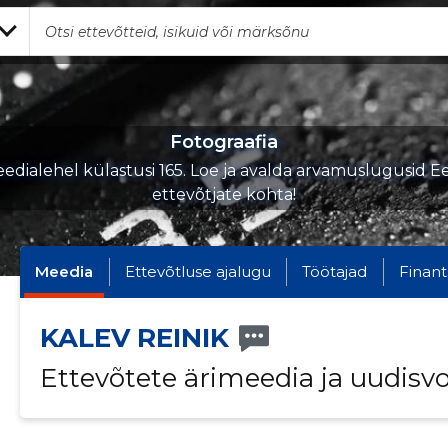
Fotograafia
edialehel külastusi 165. Loe ja avalda arvamuslugusid Ee
ettevõtjate kohta!
Meedia
Ettevõtluse ajalugu
Töötajad
Finant
KALEV REINIK
Ettevõtete ärimeedia ja uudisv