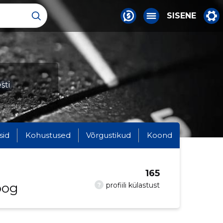
SISENE
sti
sid
Kohustused
Võrgustikud
Koond
165
oog
?
profiili külastust