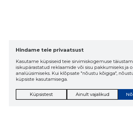
Hindame teie privaatsust
Kasutame küpsiseid teie sirvimiskogemuse täiustami
isikupärastatud reklaamide või sisu pakkumiseks ja o
analüüsimiseks. Kui klõpsate "nõustu kõigiga", nõust
küpsiste kasutamisega.
Küpsistest
Ainult vajalikud
Nõ