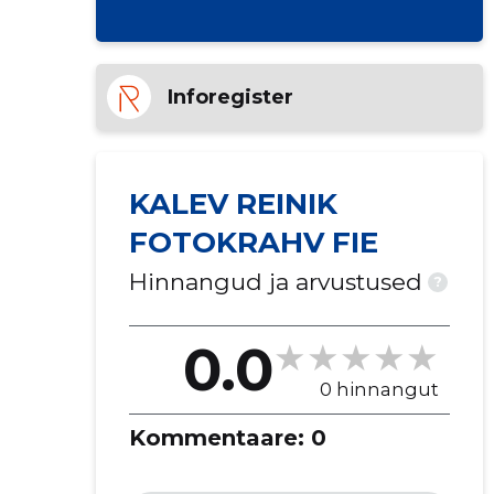
Inforegister
KALEV REINIK
FOTOKRAHV FIE
Hinnangud ja arvustused
?
0.0
0 hinnangut
Kommentaare:
0