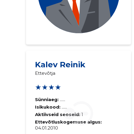
Kalev Reinik
Ettevõtja
★★★★
Sünniaeg:
......
Isikukood:
......
Aktiivseid seoseid:
1
Ettevõtluskogemuse algus:
04.01.2010