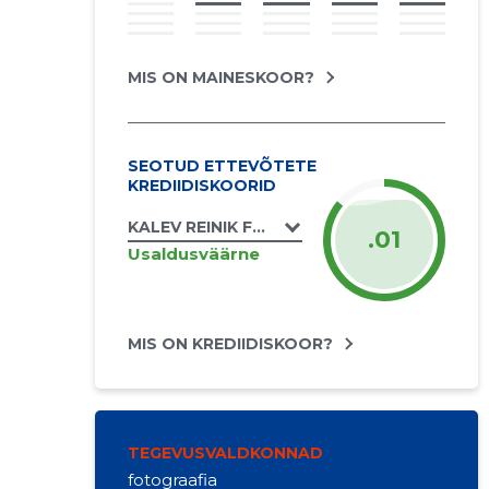
MIS ON MAINESKOOR?
SEOTUD ETTEVÕTETE
KREDIIDISKOORID
KALEV REINIK FOTOKRAHV FIE
.01
Usaldusväärne
MIS ON KREDIIDISKOOR?
TEGEVUSVALDKONNAD
fotograafia