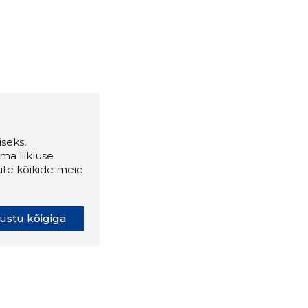
seks,
ma liikluse
ute kõikide meie
ustu kõigiga