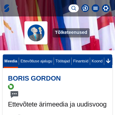
Tõlketeenused
Meedia
Ettevõtluse ajalugu
Töötajad
Finantsid
Koond
BORIS GORDON
Ettevõtete ärimeedia ja uudisvoog