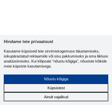
BORIS GO
Usaldusvä
Hindame teie privaatsust
Kasutame küpsiseid teie sirvimiskogemuse täiustamiseks,
isikupärastatud reklaamide või sisu pakkumiseks ja oma liikluse
analüüsimiseks. Kui klõpsate "nõustu kõigiga", nõustute kõikide
meie küpsiste kasutamisega.
Nõustu kõigiga
Küpsistest
Ainult vajalikud