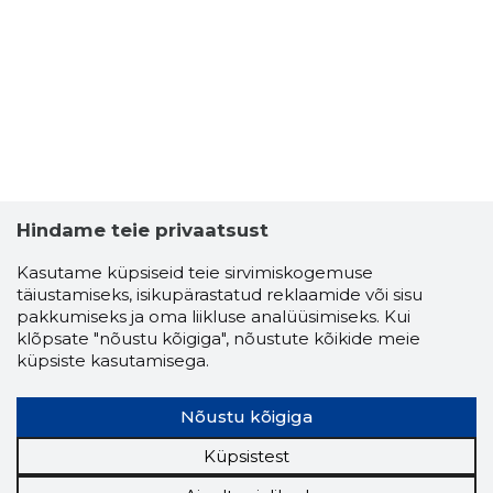
-15
Hindame teie privaatsust
Kasutame küpsiseid teie sirvimiskogemuse
täiustamiseks, isikupärastatud reklaamide või sisu
pakkumiseks ja oma liikluse analüüsimiseks. Kui
klõpsate "nõustu kõigiga", nõustute kõikide meie
küpsiste kasutamisega.
VALENTI
Nõustu kõigiga
Riskantn
Küpsistest