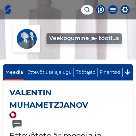
Veekogumine ja- töötlus
Meedia
Ettevõtluse ajalugu
Töötajad
Finantsid
VALENTIN
MUHAMETZJANOV
Ettevõtete ärimeedia ja