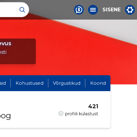
SISENE
evus
sti
sid
Kohustused
Võrgustikud
Koond
421
oog
?
profiili külastust