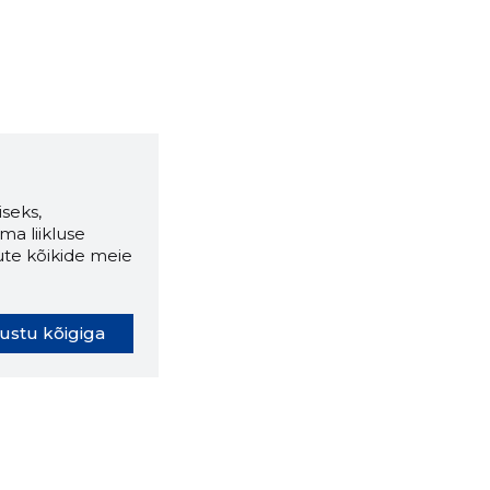
seks,
ma liikluse
ute kõikide meie
ustu kõigiga