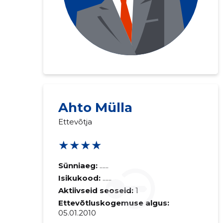
Ahto Mülla
Ettevõtja
★★★★
Sünniaeg:
......
Isikukood:
......
Aktiivseid seoseid:
1
Ettevõtluskogemuse algus:
05.01.2010