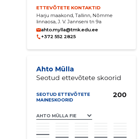
ETTEVÕTETE KONTAKTID
Harju maakond, Tallinn, Nõmme
linnaosa, J. V. Jannseni tn 9a
ahto.mylla@tmk.edu.ee
+372 552 2825
Ahto Mülla
Seotud ettevõtete skoorid
200
SEOTUD ETTEVÕTETE
MAINESKOORID
AHTO MÜLLA FIE