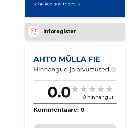
tehnikaalane tegevus
Inforegister
AHTO MÜLLA FIE
Hinnangud ja arvustused
?
0.0
0 hinnangut
Kommentaare:
0