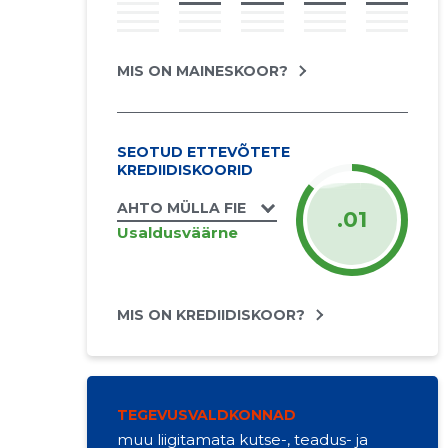
MIS ON MAINESKOOR?
SEOTUD ETTEVÕTETE
KREDIIDISKOORID
AHTO MÜLLA FIE
.01
Usaldusväärne
MIS ON KREDIIDISKOOR?
TEGEVUSVALDKONNAD
muu liigitamata kutse-, teadus- ja