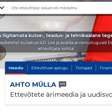
 liigitamata kutse-, teadus- ja tehnikaalane teg
edialehel külastusi 421. Loe ja avalda arvamuslugusid Ee
ettevõtjate kohta!
Meedia
Ettevõtluse ajalugu
Töötajad
Finant
AHTO MÜLLA
Ettevõtete ärimeedia ja uudisv