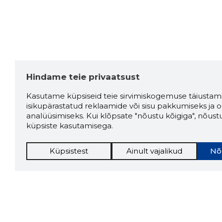
Hindame teie privaatsust
Kasutame küpsiseid teie sirvimiskogemuse täiustami
isikupärastatud reklaamide või sisu pakkumiseks ja o
analüüsimiseks. Kui klõpsate "nõustu kõigiga", nõust
küpsiste kasutamisega.
Küpsistest
Ainult vajalikud
Nõ