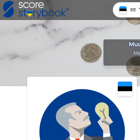
EE
Muu
Me