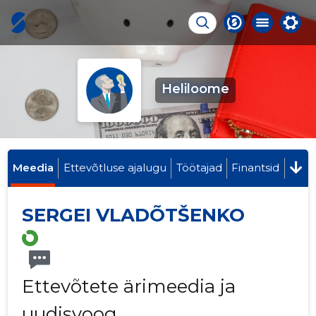
Heliloome
Meedia
Ettevõtluse ajalugu
Töötajad
Finantsid
SERGEI VLADÕTŠENKO
Ettevõtete ärimeedia ja
uudisvoog