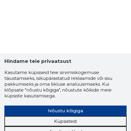
2
Hindame teie privaatsust
Kasutame küpsiseid teie sirvimiskogemuse
täiustamiseks, isikupärastatud reklaamide või sisu
pakkumiseks ja oma liikluse analüüsimiseks. Kui
klõpsate "nõustu kõigiga", nõustute kõikide meie
küpsiste kasutamisega.
SERGEI V
Nõustu kõigiga
Usaldusv
Küpsistest