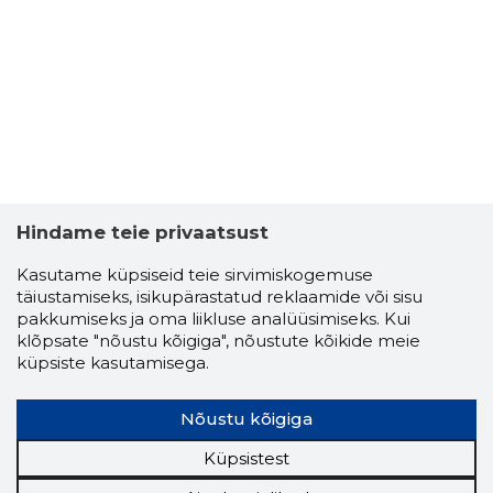
3
Hindame teie privaatsust
Kasutame küpsiseid teie sirvimiskogemuse
täiustamiseks, isikupärastatud reklaamide või sisu
pakkumiseks ja oma liikluse analüüsimiseks. Kui
klõpsate "nõustu kõigiga", nõustute kõikide meie
küpsiste kasutamisega.
Nõustu kõigiga
Küpsistest
KL&CO O
Usaldusv