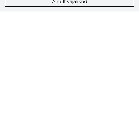
Ainult vajalikud
Storybook
Chrome laiendus
Storybooki laiendus ütleb Sulle, mis firma
veebilehel Sa parajasti viibid ja kui usaldusväärne
see firma täna on.
LAADI LAIENDUS ALLA