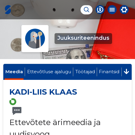
Juuksuriteenindus
Meedia
Ettevõtluse ajalugu
Töötajad
Finantsid
KADI-LIIS KLAAS
Ettevõtete ärimeedia ja
uudisvoog