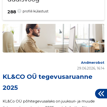
?
profiili külastust
288
Andmerobot
29.06.2026, 16:14
KL&CO OÜ tegevusaruanne
2025
KL&Co OÜ põhitegevusalaks on juuksuri- ja muude