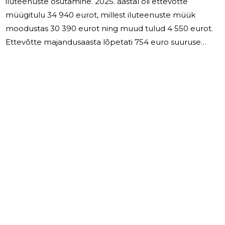
iluteenuste osutamine. 2025. aastal oli ettevõtte
müügitulu 34 940 eurot, millest iluteenuste müük
moodustas 30 390 eurot ning muud tulud 4 550 eurot.
Ettevõtte majandusaasta lõpetati 754 euro suuruse
kahjumiga. Hoiustelt teeniti intressitulu 219 eurot.
Majandusaastal töötas ettevõttes keskmiselt üks
töötaja. Tööjõukulud kokku olid 18 063 eurot. 2026.
aastal on eesmärgiks kasvatada iluteenuste müüki,
suurendada püsiklientide arvu ning parandada
ettevõtte kasumlikkust. Samuti jätkatakse kvaliteetse
teenuse pakkumist ja olemasolevate klientide