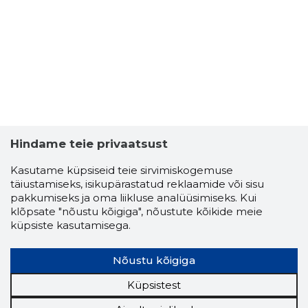
HEIDY RÄH
Usaldusv
Hindame teie privaatsust
Kasutame küpsiseid teie sirvimiskogemuse
täiustamiseks, isikupärastatud reklaamide või sisu
pakkumiseks ja oma liikluse analüüsimiseks. Kui
klõpsate "nõustu kõigiga", nõustute kõikide meie
küpsiste kasutamisega.
Nõustu kõigiga
Küpsistest