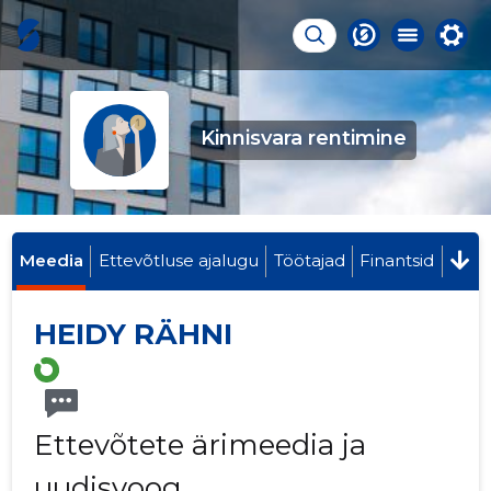
Kinnisvara rentimine
Meedia
Ettevõtluse ajalugu
Töötajad
Finantsid
HEIDY RÄHNI
Ettevõtete ärimeedia ja
uudisvoog