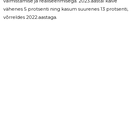
valmistamise ja realiseerimisega. 2023.aastal käive
vähenes 5 protsenti ning kasum suurenes 13 protsenti,
võrreldes 2022.aastaga.