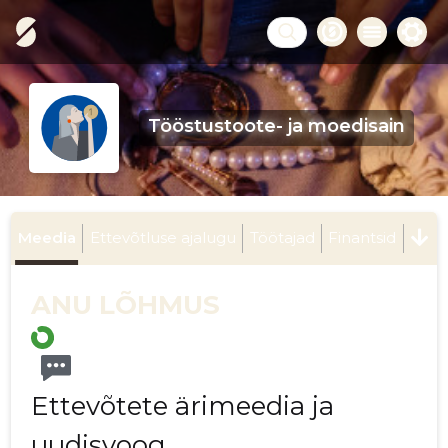
Tööstustoote- ja moedisain
Meedia
Ettevõtluse ajalugu
Töötajad
Finantsid
ANU LÕHMUS
Ettevõtete ärimeedia ja
uudisvoog