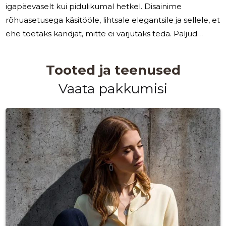
igapäevaselt kui pidulikumal hetkel. Disainime
rõhuasetusega käsitööle, lihtsale elegantsile ja sellele, et
ehe toetaks kandjat, mitte ei varjutaks teda. Paljud
otsivad lahendusi, mis töötavad eri olukordades: vähese
vaevaga kombineeritavad ehted, mis ei kuulu kiiremoe
Tooted ja teenused
rütmi, ja võimalus kohandada välimust ilma pideva
Vaata pakkumisi
ostlemiseta. Sellest vajadusest lähtub meie lähenemine
— rõhk mitmekülgsusel, tagasihoidlikul vormil ja
koostöövõimalusel eri stiilidest. Loome kureeritud
kollektsioone ja