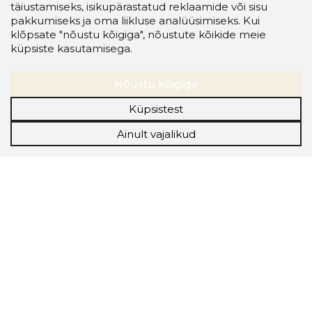
täiustamiseks, isikupärastatud reklaamide või sisu
pakkumiseks ja oma liikluse analüüsimiseks. Kui
klõpsate "nõustu kõigiga", nõustute kõikide meie
küpsiste kasutamisega.
Nõustu kõigiga
Küpsistest
Ainult vajalikud