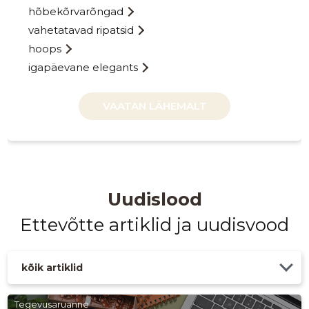
hõbekõrvarõngad
vahetatavad ripatsid
AG 925 O
hoops
Usaldusv
igapäevane elegants
VAATAN LÄHEMALT
Uudislood
Ettevõtte artiklid ja uudisvood
kõik artiklid
Tegevusaruanne