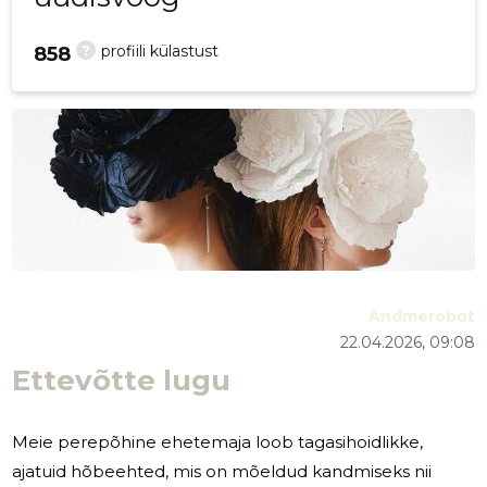
?
profiili külastust
858
Andmerobot
22.04.2026, 09:08
Ettevõtte lugu
Meie perepõhine ehetemaja loob tagasihoidlikke,
ajatuid hõbeehted, mis on mõeldud kandmiseks nii