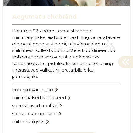
Aegumatu ehebränd
Pakume 925 hõbe ja vääriskividega
minimalistlikke, ajatuid ehteid ning vahetatavate
elementidega süsteemi, mis võimaldab mitut
stiili ühest kollektsioonist. Meie koordineeritud
kollektsioonid sobivad nii igapäevaseks
kandmiseks kui pidulikeks sündmusteks ning
lihtsustavad valikut nii eratarbijale kui
jaemüüjale.
hõbekõrvarõngad
minimaalsed kaelakeed
vahetatavad ripatsid
sobivad komplektid
mitmekülgsus