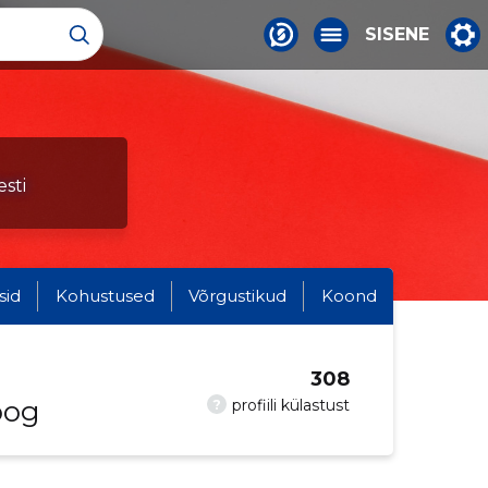
SISENE
sti
sid
Kohustused
Võrgustikud
Koond
308
oog
?
profiili külastust