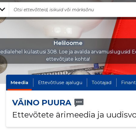
Heliloome
edialehel külastusi 308. Loe ja avalda arvamuslugusid Ee
ettevõtjate kohta!
Meedia
Ettevõtluse ajalugu
Töötajad
Finant
VÄINO PUURA
Ettevõtete ärimeedia ja uudisv