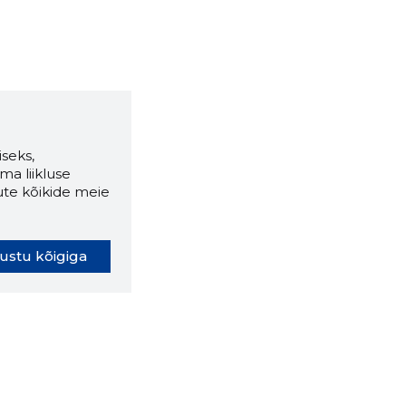
seks,
ma liikluse
ute kõikide meie
ustu kõigiga