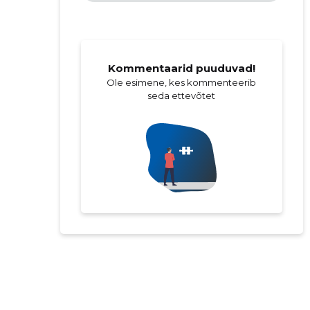
Kommentaarid puuduvad!
Ole esimene, kes kommenteerib
seda ettevõtet