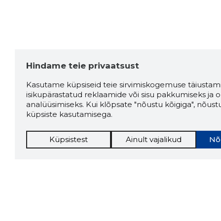
Hindame teie privaatsust
Kasutame küpsiseid teie sirvimiskogemuse täiustami
isikupärastatud reklaamide või sisu pakkumiseks ja o
analüüsimiseks. Kui klõpsate "nõustu kõigiga", nõust
küpsiste kasutamisega.
Küpsistest
Ainult vajalikud
Nõ