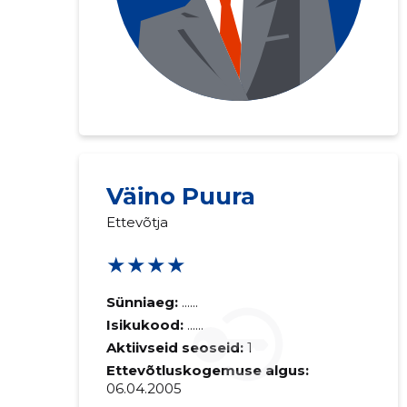
Väino Puura
Ettevõtja
★★★★
Sünniaeg:
......
Isikukood:
......
Aktiivseid seoseid:
1
Ettevõtluskogemuse algus:
06.04.2005