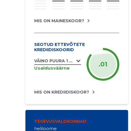
MIS ON MAINESKOOR?
SEOTUD ETTEVÕTETE
KREDIIDISKOORID
VÄINO PUURA 1 FIE
.01
Usaldusväärne
MIS ON KREDIIDISKOOR?
TEGEVUSVALDKONNAD
heliloome