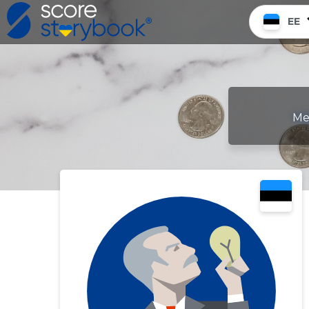
EE
Me