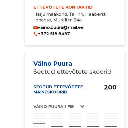
ETTEVÕTETE KONTAKTID
Harju maakond, Tallinn, Haabersti
linnaosa, Mureli tn 24a
vaino.puura@mail.ee
+372 518 8497
Väino Puura
Seotud ettevõtete skoorid
200
SEOTUD ETTEVÕTETE
MAINESKOORID
VÄINO PUURA 1 FIE