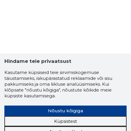
Hindame teie privaatsust
Kasutame küpsiseid teie sirvimiskogemuse
täiustamiseks, isikupärastatud reklaamide või sisu
OOLE SUL
pakkumiseks ja oma liikluse analüüsimiseks. Kui
Usaldusv
klõpsate "nõustu kõigiga", nõustute kõikide meie
küpsiste kasutamisega.
Nõustu kõigiga
Küpsistest