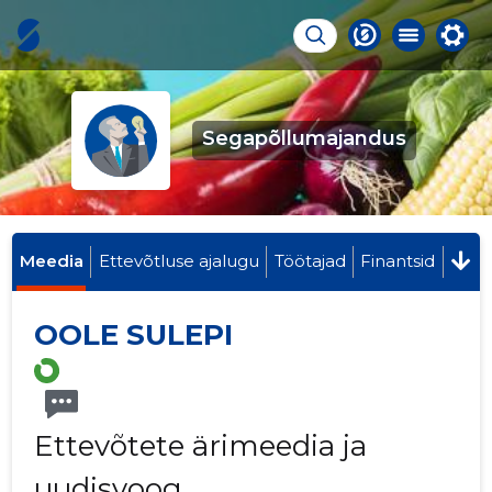
Segapõllumajandus
Meedia
Ettevõtluse ajalugu
Töötajad
Finantsid
OOLE SULEPI
Ettevõtete ärimeedia ja
uudisvoog