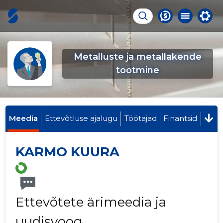
Metalluste ja metallakende
tootmine
Meedia
Ettevõtluse ajalugu
Töötajad
Finantsid
KARMO KUURA
Ettevõtete ärimeedia ja
uudisvoog