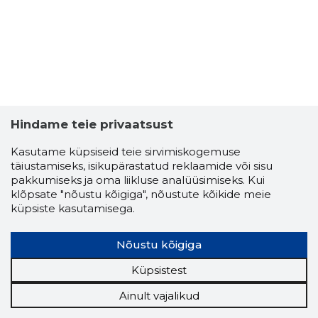
Usaldusv
Hindame teie privaatsust
Kasutame küpsiseid teie sirvimiskogemuse
täiustamiseks, isikupärastatud reklaamide või sisu
pakkumiseks ja oma liikluse analüüsimiseks. Kui
klõpsate "nõustu kõigiga", nõustute kõikide meie
küpsiste kasutamisega.
Nõustu kõigiga
Küpsistest
Ainult vajalikud