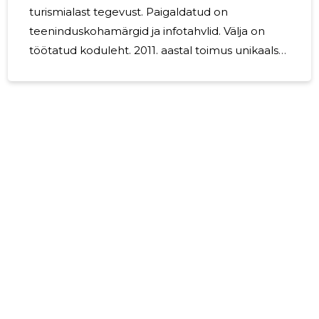
turismialast tegevust. Paigaldatud on
teeninduskohamärgid ja infotahvlid. Välja on
töötatud koduleht. 2011. aastal toimus unikaalse
järvepaadi väljatöötamine ja teostamine. Lõplik
paadimudeli valmimine ja põhjalik katsetamine
toimus 2012.aastal. Järgnevatel aastatel on edasi
arendatud turismialast tegevust ja koostööd
Tõhelas. 2024. aastal oli majandustegevust ei
toimunud.