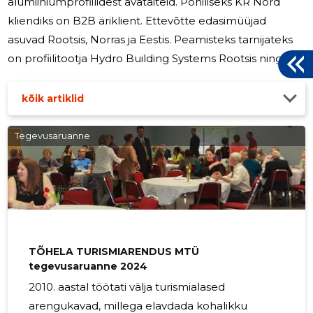
alumiiniumprofiilidest avatäiteid. Põhiliseks KR Nord
kliendiks on B2B äriklient. Ettevõtte edasimüüjad
asuvad Rootsis, Norras ja Eestis. Peamisteks tarnijateks
on profiilitootja Hydro Building Systems Rootsis ning
klaasitootja Glassense Eestis. Ettevõttes töötab
keskmiselt 8 põhikohaga töötajat, juhatuse liikmetele
kõik artiklid
eraldi tasusid ei makstud. Osaühing KR Nord on jätkuvalt
tegutsev ettevõte.
Tegevusaruanne
TÕHELA TURISMIARENDUS MTÜ
tegevusaruanne 2024
2010. aastal töötati välja turismialased
arengukavad, millega elavdada kohalikku