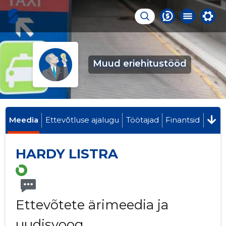
Muud eriehitustööd
Meedia
Ettevõtluse ajalugu
Töötajad
Finantsid
HARDY LISTRA
Ettevõtete ärimeedia ja
uudisvoog