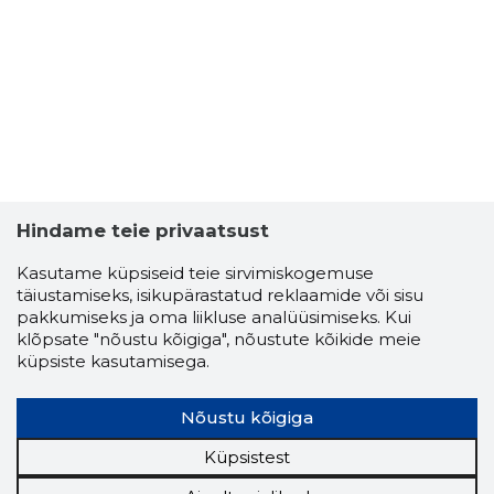
3
Hindame teie privaatsust
Kasutame küpsiseid teie sirvimiskogemuse
täiustamiseks, isikupärastatud reklaamide või sisu
pakkumiseks ja oma liikluse analüüsimiseks. Kui
klõpsate "nõustu kõigiga", nõustute kõikide meie
küpsiste kasutamisega.
HARDY LI
Nõustu kõigiga
Usaldusv
Küpsistest