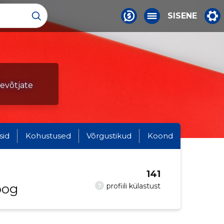
SISENE
tevõtjate
sid
Kohustused
Võrgustikud
Koond
141
oog
?
profiili külastust