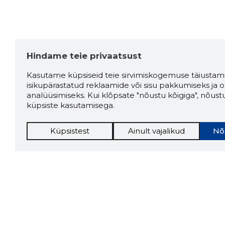
Hindame teie privaatsust
Kasutame küpsiseid teie sirvimiskogemuse täiustami
isikupärastatud reklaamide või sisu pakkumiseks ja o
analüüsimiseks. Kui klõpsate "nõustu kõigiga", nõust
küpsiste kasutamisega.
Küpsistest
Ainult vajalikud
Nõ