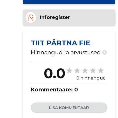
Inforegister
TIIT PÄRTNA FIE
Hinnangud ja arvustused
?
0.0
0 hinnangut
Kommentaare:
0
LISA KOMMENTAAR