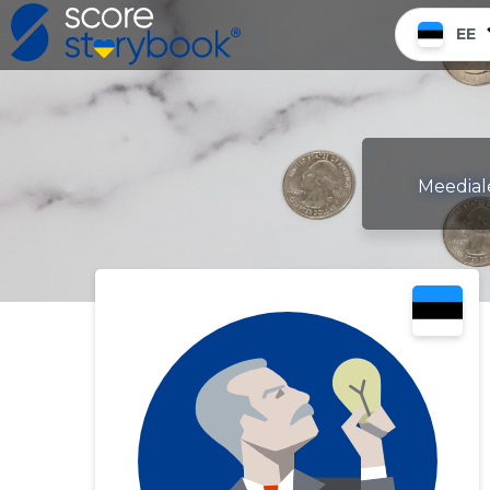
EE
Meediale