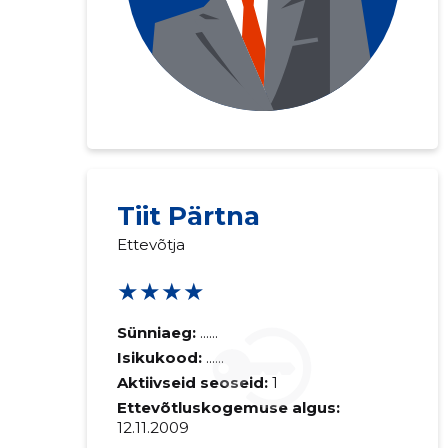
Tiit Pärtna
Ettevõtja
★★★★
Sünniaeg:
......
Isikukood:
......
Aktiivseid seoseid:
1
Ettevõtluskogemuse algus:
12.11.2009