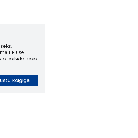
seks,
ma liikluse
ute kõikide meie
ustu kõigiga