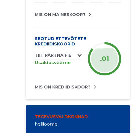
MIS ON MAINESKOOR?
SEOTUD ETTEVÕTETE
KREDIIDISKOORID
TIIT PÄRTNA FIE
.01
Usaldusväärne
MIS ON KREDIIDISKOOR?
TEGEVUSVALDKONNAD
heliloome