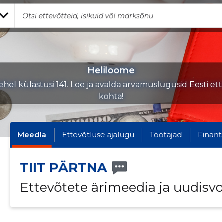
Heliloome
hel külastusi 141. Loe ja avalda arvamuslugusid Eesti et
kohta!
Meedia
Ettevõtluse ajalugu
Töötajad
Finant
TIIT PÄRTNA
Ettevõtete ärimeedia ja uudisv