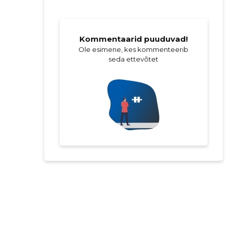
Kommentaarid puuduvad!
Ole esimene, kes kommenteerib
seda ettevõtet