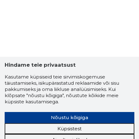
2
Hindame teie privaatsust
Kasutame küpsiseid teie sirvimiskogemuse
täiustamiseks, isikupärastatud reklaamide või sisu
pakkumiseks ja oma liikluse analüüsimiseks. Kui
klõpsate "nõustu kõigiga", nõustute kõikide meie
küpsiste kasutamisega.
Nõustu kõigiga
Küpsistest
ANATOLY 