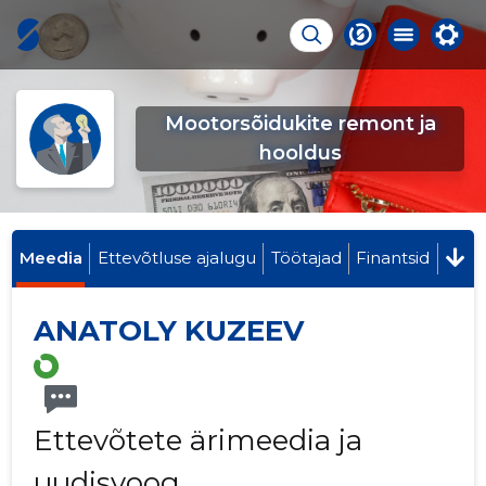
Mootorsõidukite remont ja
hooldus
Meedia
Ettevõtluse ajalugu
Töötajad
Finantsid
ANATOLY KUZEEV
Ettevõtete ärimeedia ja
uudisvoog