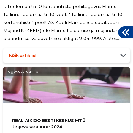
1. Tuulemaa tn 10 korteriühistu põhitegevus Elamu
Tallinn, Tuulemaa tn.10, võeti “ Tallinn, Tuulemaa tn.10
korteriühistu” poolt AS Kopli Elamuekspluatatsiooni
Majandilt (KEEM) üle Elamu haldamise ja majandamise
üleandmise-vastuvõtmise aktiga 23.04.1999. Alates
01.05.1999 teostab selle elamu (40 korterit) haldamist
nimetatud korteriühistu. Vastavalt üleandmise-
kõik artiklid
vastuvõtmise aktile on KÜ võlgnevus KEEM-i ees 2379.-
krooni( 152,05 euro) ulatuses.2002.aastal võlgnevus oli
Tegevusaruanne
välja makstud. Tuulemaa tn 10 korteriühistu
põhitegevuseks on: -põhihooldusteenuste vahendus ja
osutamine korteriomanikule;
REAL AIKIDO EESTI KESKUS MTÜ
tegevusaruanne 2024