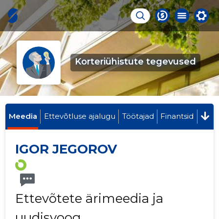
Korteriühistute tegevused
Meedia
Ettevõtluse ajalugu
Töötajad
Finantsid
IGOR JEGOROV
Ettevõtete ärimeedia ja
uudisvoog