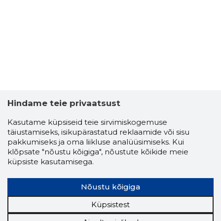
Hindame teie privaatsust
TÕNU TIK
Kasutame küpsiseid teie sirvimiskogemuse
Usaldusv
täiustamiseks, isikupärastatud reklaamide või sisu
pakkumiseks ja oma liikluse analüüsimiseks. Kui
klõpsate "nõustu kõigiga", nõustute kõikide meie
küpsiste kasutamisega.
Nõustu kõigiga
Küpsistest