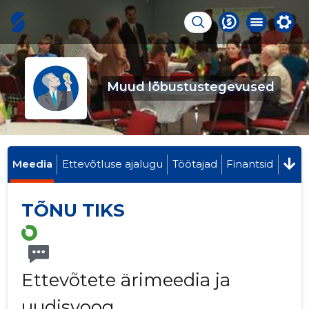
Muud lõbustustegevused
Meedia
Ettevõtluse ajalugu
Töötajad
Finantsid
TÕNU TIKS
Ettevõtete ärimeedia ja
uudisvoog