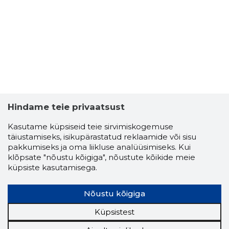
1
Hindame teie privaatsust
Kasutame küpsiseid teie sirvimiskogemuse
täiustamiseks, isikupärastatud reklaamide või sisu
pakkumiseks ja oma liikluse analüüsimiseks. Kui
klõpsate "nõustu kõigiga", nõustute kõikide meie
küpsiste kasutamisega.
Nõustu kõigiga
INDREK P
Küpsistest
Riskantn