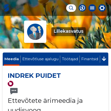
Lillekasvatus
Meedia
Ettevõtluse ajalugu
Töötajad
Finantsid
INDREK PUIDET
Ettevõtete ärimeedia ja
uudisvoog