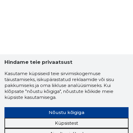
Hindame teie privaatsust
Kasutame küpsiseid teie sirvimiskogemuse
täiustamiseks, isikupärastatud reklaamide või sisu
pakkumiseks ja oma liikluse analüüsimiseks. Kui
klõpsate "nõustu kõigiga", nõustute kõikide meie
küpsiste kasutamisega.
KALJU-MA
Usaldusv
Nõustu kõigiga
Küpsistest