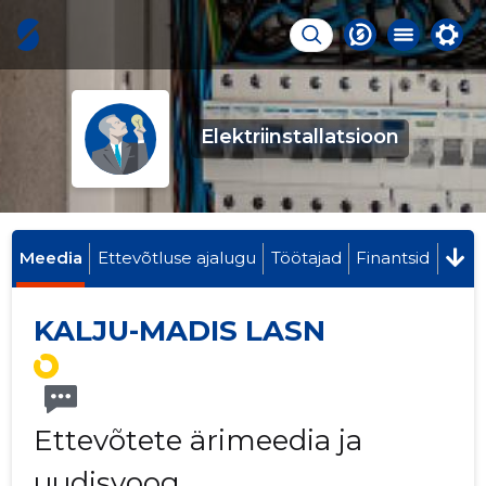
Elektriinstallatsioon
Meedia
Ettevõtluse ajalugu
Töötajad
Finantsid
KALJU-MADIS LASN
Ettevõtete ärimeedia ja
uudisvoog