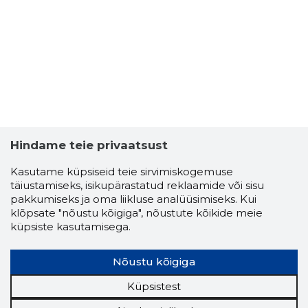
Hindame teie privaatsust
2
Kasutame küpsiseid teie sirvimiskogemuse
täiustamiseks, isikupärastatud reklaamide või sisu
pakkumiseks ja oma liikluse analüüsimiseks. Kui
klõpsate "nõustu kõigiga", nõustute kõikide meie
küpsiste kasutamisega.
Nõustu kõigiga
Küpsistest