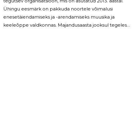
tegutsev organisatsioon, mis on asutatud 2013. aastal.
Ühingu eesmärk on pakkuda noortele võimalusi
enesetäiendamiseks ja -arendamiseks muusika ja
keeleõppe valdkonnas. Majandusaasta jooksul tegeles
MTÜ põhikirjaliste eesmärkide täitmisega, sealhulgas
muusika- ja keeleõppega seotud tegevustega. Toimusid
kitarrialased tegevused ning kontserdid. Ühingu
tegevus vastas põhikirjalistele eesmärkidele ning jätkub
ka järgmistel perioodidel.