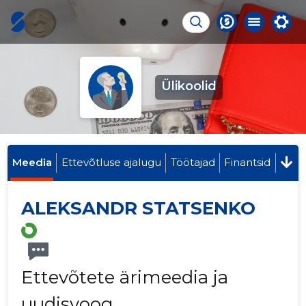
Ülikoolid
Meedia
Ettevõtluse ajalugu
Töötajad
Finantsid
ALEKSANDR STATSENKO
Ettevõtete ärimeedia ja
uudisvoog