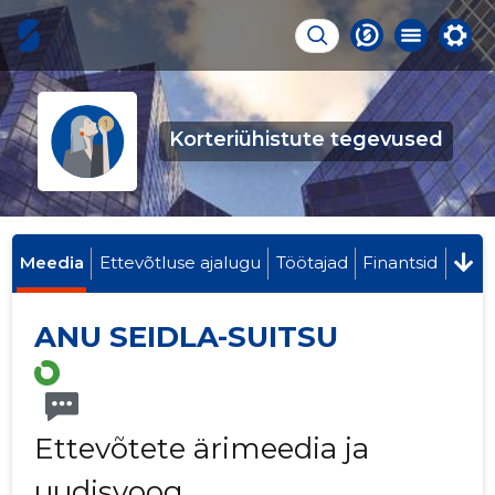
Korteriühistute tegevused
Meedia
Ettevõtluse ajalugu
Töötajad
Finantsid
ANU SEIDLA-SUITSU
Ettevõtete ärimeedia ja
uudisvoog