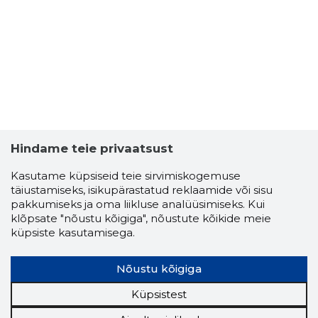
Usaldusv
Hindame teie privaatsust
Kasutame küpsiseid teie sirvimiskogemuse
täiustamiseks, isikupärastatud reklaamide või sisu
pakkumiseks ja oma liikluse analüüsimiseks. Kui
klõpsate "nõustu kõigiga", nõustute kõikide meie
küpsiste kasutamisega.
Nõustu kõigiga
Küpsistest