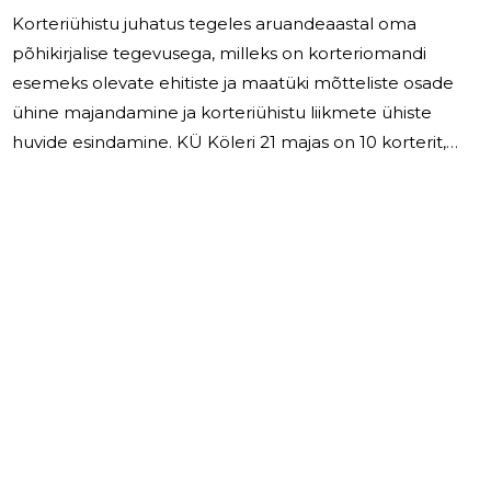
Korteriühistu juhatus tegeles aruandeaastal oma
põhikirjalise tegevusega, milleks on korteriomandi
esemeks olevate ehitiste ja maatüki mõtteliste osade
ühine majandamine ja korteriühistu liikmete ühiste
huvide esindamine. KÜ Köleri 21 majas on 10 korterit,
mille omanikud kõik on korteriühistu liikmed. Juhatus
on kolme liikmeline. Töölepinguga töötavaid isikuid
korteriühistus ei ole. Töötasu ega juhatuse liikme tasu
2025.aastal ei makstud. Korteriühistu vahendas elanike
kindlustuse, prügiveo, vee- ja üldelektri teenuseid
teenuse osutajatega. 2025 aastal suuremaid
renoveerimise projekte ei