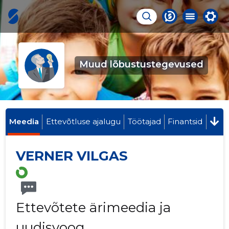
Muud lõbustustegevused
Meedia
Ettevõtluse ajalugu
Töötajad
Finantsid
VERNER VILGAS
Ettevõtete ärimeedia ja
uudisvoog