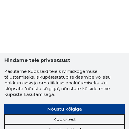
Hindame teie privaatsust
Kasutame küpsiseid teie sirvimiskogemuse
täiustamiseks, isikupärastatud reklaamide või sisu
pakkumiseks ja oma liikluse analüüsimiseks. Kui
klõpsate "nõustu kõigiga", nõustute kõikide meie
VERNER V
küpsiste kasutamisega.
Usaldusv
Nõustu kõigiga
Küpsistest