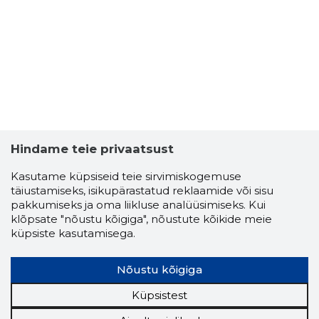
EIVAZ MA
Usaldusv
Hindame teie privaatsust
Kasutame küpsiseid teie sirvimiskogemuse
täiustamiseks, isikupärastatud reklaamide või sisu
pakkumiseks ja oma liikluse analüüsimiseks. Kui
klõpsate "nõustu kõigiga", nõustute kõikide meie
küpsiste kasutamisega.
Nõustu kõigiga
Küpsistest