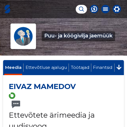
Puu- ja köögivilja jaemüük
Meedia
Ettevõtluse ajalugu
Töötajad
Finantsid
EIVAZ MAMEDOV
Ettevõtete ärimeedia ja
uudisvoog