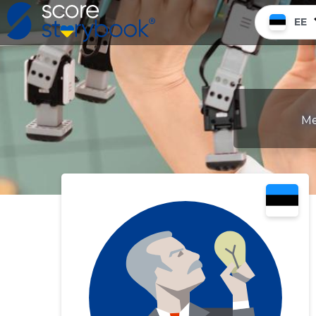
EE
Me