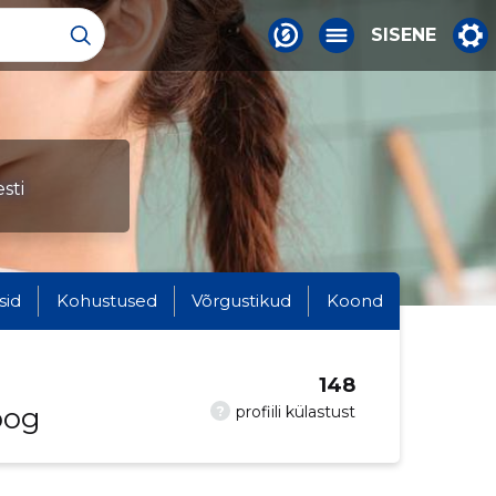
SISENE
sti
sid
Kohustused
Võrgustikud
Koond
148
oog
?
profiili külastust