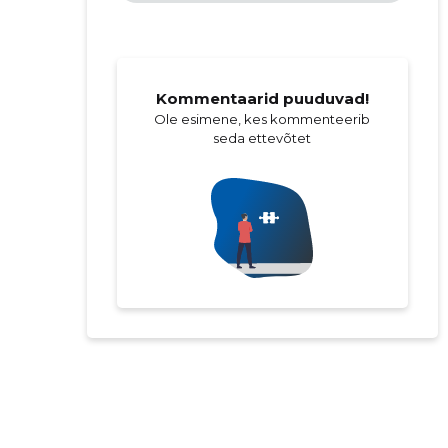
Kommentaarid puuduvad!
Ole esimene, kes kommenteerib
seda ettevõtet