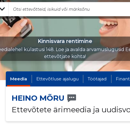
Kinnisvara rentimine
edialehel külastusi 148. Loe ja avalda arvamuslugusid Ee
ettevõtjate kohta!
Meedia
Ettevõtluse ajalugu
Töötajad
Finant
HEINO MÕRU
Ettevõtete ärimeedia ja uudisv