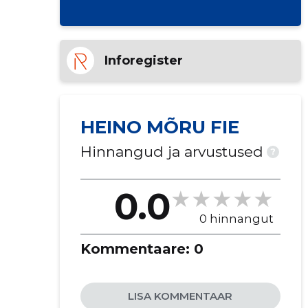
Inforegister
HEINO MÕRU FIE
Hinnangud ja arvustused
?
0.0
0 hinnangut
Kommentaare:
0
LISA KOMMENTAAR