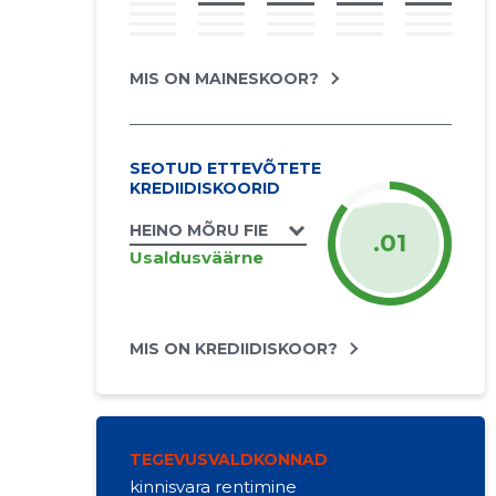
MIS ON MAINESKOOR?
SEOTUD ETTEVÕTETE
KREDIIDISKOORID
HEINO MÕRU FIE
.01
Usaldusväärne
MIS ON KREDIIDISKOOR?
TEGEVUSVALDKONNAD
kinnisvara rentimine