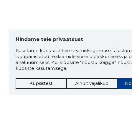
Hindame teie privaatsust
Kasutame küpsiseid teie sirvimiskogemuse täiustami
isikupärastatud reklaamide või sisu pakkumiseks ja o
analüüsimiseks. Kui klõpsate "nõustu kõigiga", nõust
küpsiste kasutamisega.
Küpsistest
Ainult vajalikud
Nõ