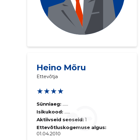
Heino Mõru
Ettevõtja
★★★★
Sünniaeg:
......
Isikukood:
......
Aktiivseid seoseid:
1
Ettevõtluskogemuse algus:
01.04.2010