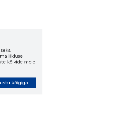
seks,
ma liikluse
ute kõikide meie
ustu kõigiga