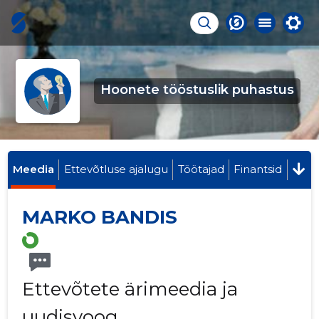
Hoonete tööstuslik puhastus
Meedia
Ettevõtluse ajalugu
Töötajad
Finantsid
MARKO BANDIS
Ettevõtete ärimeedia ja
uudisvoog