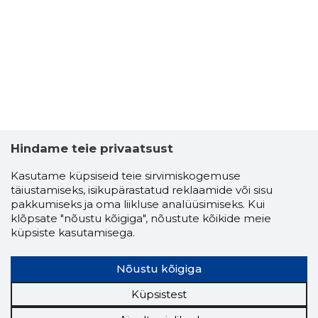
3
Hindame teie privaatsust
Kasutame küpsiseid teie sirvimiskogemuse
täiustamiseks, isikupärastatud reklaamide või sisu
pakkumiseks ja oma liikluse analüüsimiseks. Kui
klõpsate "nõustu kõigiga", nõustute kõikide meie
küpsiste kasutamisega.
MARKO BA
Usaldusv
Nõustu kõigiga
Küpsistest