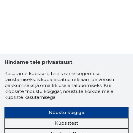
Hindame teie privaatsust
Kasutame küpsiseid teie sirvimiskogemuse
täiustamiseks, isikupärastatud reklaamide või sisu
pakkumiseks ja oma liikluse analüüsimiseks. Kui
klõpsate "nõustu kõigiga", nõustute kõikide meie
küpsiste kasutamisega.
ILME RIST
Usaldusv
Nõustu kõigiga
Küpsistest