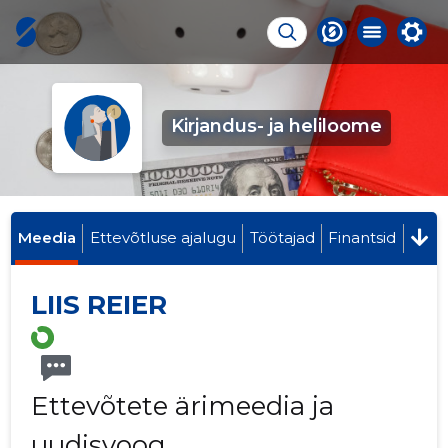
Kirjandus- ja heliloome
Meedia
Ettevõtluse ajalugu
Töötajad
Finantsid
LIIS REIER
Ettevõtete ärimeedia ja
uudisvoog