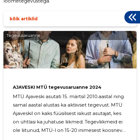
loometegevustega.
kõik artiklid
Tegevusaruanne
AJAVESKI MTÜ tegevusaruanne 2024
MTÜ Ajaveski asutati 15. märtsil 2010.aastal ning
samal aastal alustas ka aktiivset tegevust. MTÜ
Ajaveskil on kaks füüsilisest isikust asutajat, kes
on ühtlasi ka juhatuse liikmed. Tegevliikmeid ei
ole liitunud, MTÜ-l on 15-20 inimesest koosnev
toetajaliikmeskond. MTÜ tegevused 2024.aastal