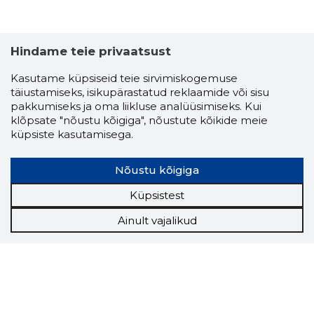
Hindame teie privaatsust
Kasutame küpsiseid teie sirvimiskogemuse
täiustamiseks, isikupärastatud reklaamide või sisu
pakkumiseks ja oma liikluse analüüsimiseks. Kui
klõpsate "nõustu kõigiga", nõustute kõikide meie
küpsiste kasutamisega.
Nõustu kõigiga
Küpsistest
Ainult vajalikud